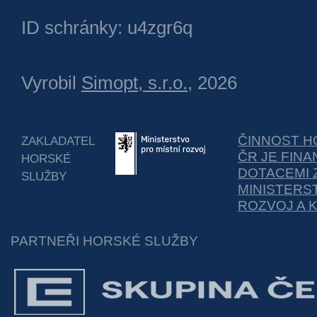
ID schránky: u4zgr6q
Vyrobil
Simopt, s.r.o.
, 2026
ČINNOST H
ZAKLADATEL
ČR JE FIN
HORSKÉ
DOTACEMI 
SLUŽBY
MINISTERS
ROZVOJ A 
PARTNEŘI HORSKÉ SLUŽBY