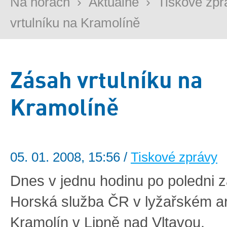
Na horách
›
Aktuálně
›
Tiskové zpr
vrtulníku na Kramolíně
Zásah vrtulníku na
Kramolíně
05. 01. 2008, 15:56 /
Tiskové zprávy
Dnes v jednu hodinu po poledni 
Horská služba ČR v lyžařském a
Kramolín v Lipně nad Vltavou.