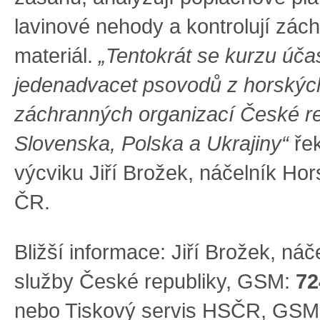
lavinové nehody a kontrolují zác
materiál.
„Tentokrát se kurzu úča
jedenadvacet psovodů z horskýc
záchranných organizací České re
Slovenska, Polska a Ukrajiny“
řek
výcviku Jiří Brožek, náčelník Ho
ČR.
Bližší informace: Jiří Brožek, ná
služby České republiky, GSM:
72
nebo Tiskový servis HSČR, GSM