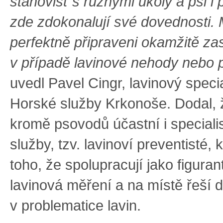
stanovišť s různými úkoly a psi i 
zde zdokonalují své dovednosti. 
perfektně připraveni okamžitě z
v případě lavinové nehody nebo p
uvedl Pavel Cingr, lavinový specia
Horské služby Krkonoše. Dodal, 
kromě psovodů účastní i speciali
služby, tzv. lavinoví preventisté, 
toho, že spolupracují jako figurant
lavinová měření a na místě řeší d
v problematice lavin.