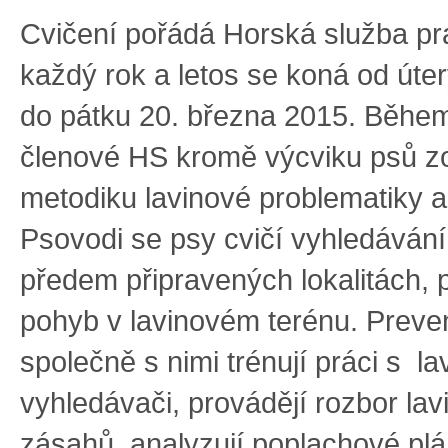
Cvičení pořádá Horská služba pr
každý rok a letos se koná od úte
do pátku 20. března 2015. Během
členové HS kromě výcviku psů z
metodiku lavinové problematiky 
Psovodi se psy cvičí vyhledáván
předem připravených lokalitách, 
pohyb v lavinovém terénu. Preven
společně s nimi trénují práci s l
vyhledávači, provádějí rozbor la
zásahů, analyzují poplachové plá