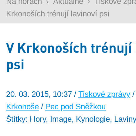
Na horách
›
Aktuálně
›
Tiskové zpr
Krkonoších trénují lavinoví psi
V Krkonoších trénují 
psi
20. 03. 2015, 10:37 /
Tiskové zprávy
/
Krkonoše
/
Pec pod Sněžkou
Štítky: Hory, Image, Kynologie, Laviny