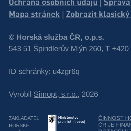
Ochrana osobních údajů
Správa
|
Mapa stránek
Zobrazit klasick
|
© Horská služba ČR, o.p.s.
543 51 Špindlerův Mlýn 260, T +420
ID schránky: u4zgr6q
Vyrobil
Simopt, s.r.o.
, 2026
ČINNOST H
ZAKLADATEL
ČR JE FIN
HORSKÉ