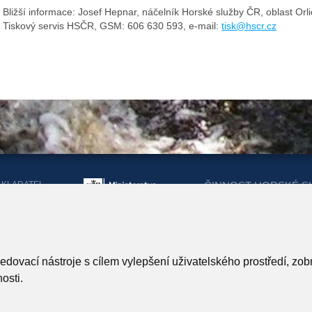
Bližší informace: Josef Hepnar, náčelník Horské služby ČR, oblast Or
Tiskový servis HSČR, GSM: 606 630 593, e-mail:
tisk@hscr.cz
AKLADATEL
ČINNOST HORSKÉ S
ORSKÉ SLUŽBY
DOTACEMI Z MINIST
KRAJŮ
ARTNEŘI HORSKÉ SLUŽBY
ledovací nástroje s cílem vylepšení uživatelského prostředí, z
osti.