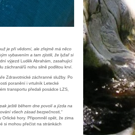
 muž je při vědomí, ale zřejmě má něco
m vybavením a tam zjistili, že lyžař si
dní výjezd Luděk Abrahám, zasahující
du záchranářů nohu silně podlitou krví.
kaře Zdravotnické záchranné služby. Po
ti poranění i vrtulník Letecké
ném transportu předali posádce LZS,
 pak ještě během dne povolí a jízda na
žování všech zásad bezpečnosti,“
 Orlické hory. Připomněl opět, že zima
eré si mohou přečíst na stránkách