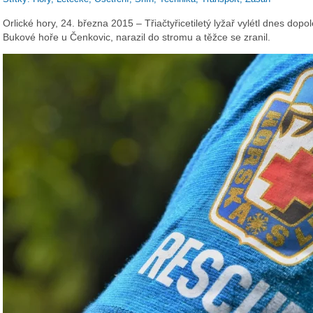
Orlické hory, 24. března 2015 – Třiačtyřicetiletý lyžař vylétl dnes dop
Bukové hoře u Čenkovic, narazil do stromu a těžce se zranil.