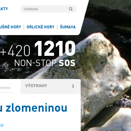
AKTY
UŠNÉ HORY
ORLICKÉ HORY
ŠUMAVA
VÝSTRAHY
eninou
u zlomeninou
ce