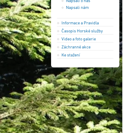
Napsali o nás
Napsali nám
Informace a Pravidla
Časopis Horské služby
Video a foto galerie
Záchranné akce
Ke stažení