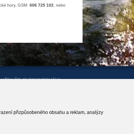
lické hory, GSM:
606 725 102
, nebo
LUŽBY ČR JE FINANCOVÁNA
ERSTVA PRO MÍSTNÍ ROZVOJ A
obrazení přizpůsobeného obsahu a reklam, analýzy