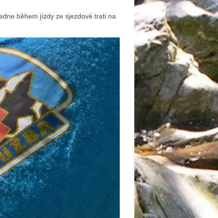
oledne během jízdy ze sjezdové trati na