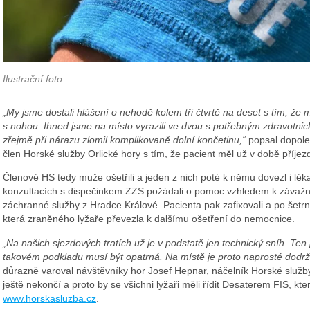
Ilustrační foto
„My jsme dostali hlášení o nehodě kolem tři čtvrtě na deset s tím, že
s nohou. Ihned jsme na místo vyrazili ve dvou s potřebným zdravotnický
zřejmě při nárazu zlomil komplikovaně dolní končetinu,“
popsal dopole
člen Horské služby Orlické hory s tím, že pacient měl už v době příjez
Členové HS tedy muže ošetřili a jeden z nich poté k němu dovezl i lé
konzultacích s dispečinkem ZZS požádali o pomoc vzhledem k závažnos
záchranné služby z Hradce Králové. Pacienta pak zafixovali a po šetr
která zraněného lyžaře převezla k dalšímu ošetření do nemocnice.
„Na našich sjezdových tratích už je v podstatě jen technický sníh. Ten
takovém podkladu musí být opatrná. Na místě je proto naprosté dodr
důrazně varoval návštěvníky hor Josef Hepnar, náčelník Horské služby
ještě nekončí a proto by se všichni lyžaři měli řídit Desaterem FIS, kt
www.horskasluzba.cz
.