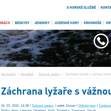
O HORSKÉ SLUŽBĚ
KONT
ORÁCH
BESKYDY
JESENÍKY
JIZERSKÉ HORY
KRKONOŠE
KR
Na horách
›
Aktuálně
›
Tiskové zprávy
›
Záchrana lyžaře s vážnou zlom
Záchrana lyžaře s vážno
24. 03. 2015, 14:38 /
Tiskové zprávy
/ radek Zeman /
Orlické hory
/
Čenkovi
Štítky: Hory, Letecké, Ošetření, Sníh, Technika, Transport, Zásah