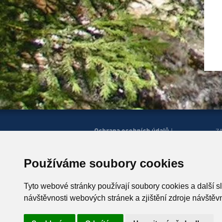
Ochrana osobních údajů
|
Z
Správa cookies
Mapa
H
|
stránek
Zobrazit mobilní
|
web
Používáme soubory cookies
© Horská služba ČR, o.p.s.
P
543 51 Špindlerův Mlýn 260,
Tyto webové stránky používají soubory cookies a další s
T +420 499 433 230
návštěvnosti webových stránek a zjištění zdroje návštěvn
ID schránky: u4zgr6q