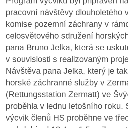
Program výcviku byl připraven n
pracovní návštěvy dlouholetého 
komise pozemní záchrany v rámc
celosvětového sdružení horskýc
pana Bruno Jelka, která se uskut
v souvislosti s realizovaným proj
Návštěva pana Jelka, který je t
horské záchranné služby v Zerm
(Rettungsstation Zermatt) ve Švý
proběhla v lednu letošního roku.
výcvik členů HS proběhne ve tře