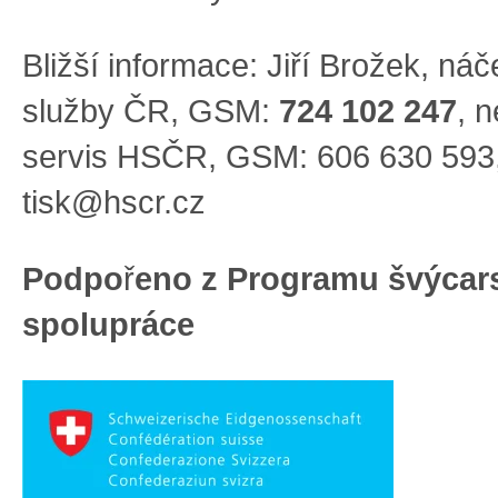
Bližší informace: Jiří Brožek, ná
služby ČR, GSM:
724 102 247
, 
servis HSČR, GSM: 606 630 593,
tisk@hscr.cz
Podpo
ř
eno z Programu švýcar
spolupráce