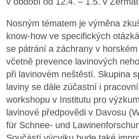
v období od 12.4. – 1.5. v Zermat
Nosným tématem je výměna zkuš
know-how ve specifických otázká
se pátrání a záchrany v horském 
včetně prevence lavinových neh
při lavinovém neštěstí. Skupina s
laviny se dále zúčastní i pracovn
workshopu v Institutu pro výzku
lavinové předpovědi v Davosu (W
für Schnee- und Lawinenforschu
Součástí výcviku bude také impr