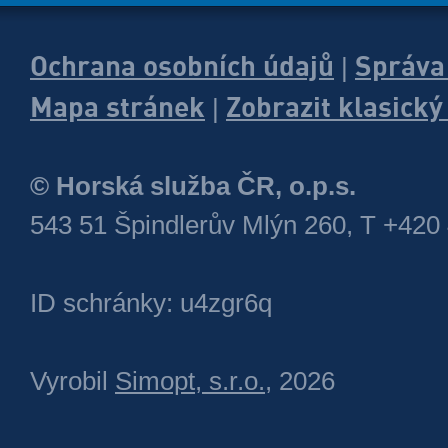
Ochrana osobních údajů
Správa
|
Mapa stránek
Zobrazit klasick
|
© Horská služba ČR, o.p.s.
543 51 Špindlerův Mlýn 260, T +420
ID schránky: u4zgr6q
Vyrobil
Simopt, s.r.o.
, 2026