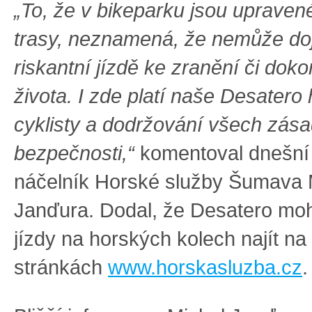
„To, že v bikeparku jsou upraven
trasy, neznamená, že nemůže dojí
riskantní jízdě ke zranění či dok
života. I zde platí naše Desatero
cyklisty a dodržování všech zás
bezpečnosti,“
komentoval dnešní
náčelník Horské služby Šumava 
Janďura. Dodal, že Desatero moh
jízdy na horských kolech najít n
stránkách
www.horskasluzba.cz
.