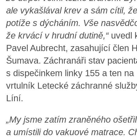
ale vykašlával krev a sám cítil, ž
potíže s dýcháním. Vše nasvědč
že krvácí v hrudní dutině,“
uvedl 
Pavel Aubrecht, zasahující člen 
Šumava. Záchranáři stav pacienta
s dispečinkem linky 155 a ten na 
vrtulník Letecké záchranné služb
Líní.
„My jsme zatím zraněného ošetřili,
a umístili do vakuové matrace. Ch