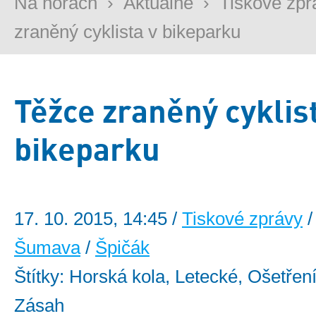
Na horách
›
Aktuálně
›
Tiskové zpr
zraněný cyklista v bikeparku
Těžce zraněný cyklis
bikeparku
17. 10. 2015, 14:45 /
Tiskové zprávy
/
Šumava
/
Špičák
Štítky: Horská kola, Letecké, Ošetření
Zásah