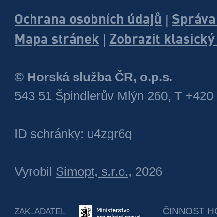
Ochrana osobních údajů
Správa
|
Mapa stránek
Zobrazit klasick
|
© Horská služba ČR, o.p.s.
543 51 Špindlerův Mlýn 260, T +420
ID schránky: u4zgr6q
Vyrobil
Simopt, s.r.o.
, 2026
ČINNOST H
ZAKLADATEL