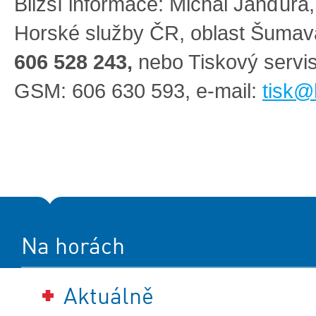
Bližší informace: Michal Janďura,
Horské služby ČR, oblast Šuma
606 528 243,
nebo Tiskový serv
GSM: 606 630 593, e-mail:
tisk@
Na horách
Aktuálně