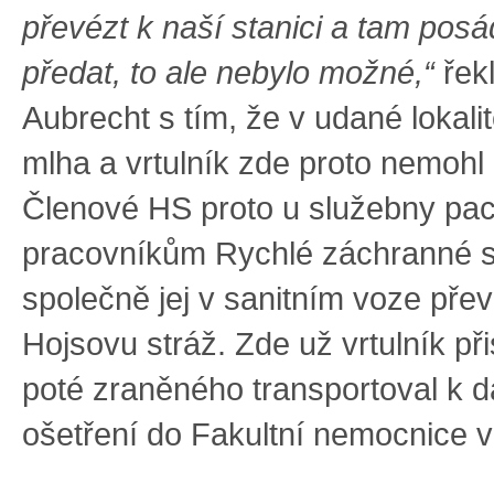
převézt k naší stanici a tam posá
předat, to ale nebylo možné,“
řekl
Aubrecht s tím, že v udané lokalit
mlha a vrtulník zde proto nemohl p
Členové HS proto u služebny paci
pracovníkům Rychlé záchranné s
společně jej v sanitním voze přev
Hojsovu stráž. Zde už vrtulník při
poté zraněného transportoval k 
ošetření do Fakultní nemocnice v 