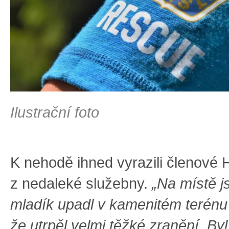
Ilustrační foto
K nehodě ihned vyrazili členové 
z nedaleké služebny.
„Na místě js
mladík upadl v kamenitém terénu
že utrpěl velmi těžké zranění. Byl