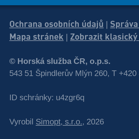
Ochrana osobních údajů
Správa
|
Mapa stránek
Zobrazit klasick
|
© Horská služba ČR, o.p.s.
543 51 Špindlerův Mlýn 260, T +420
ID schránky: u4zgr6q
Vyrobil
Simopt, s.r.o.
, 2026