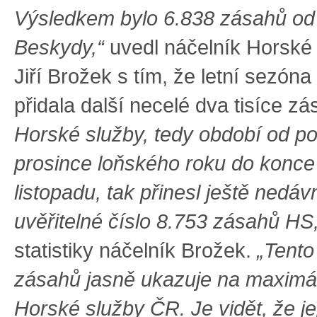
Výsledkem bylo 6.838 zásahů o
Beskydy,“
uvedl náčelník Horské
Jiří Brožek s tím, že letní sezóna
přidala další necelé dva tisíce z
Horské služby, tedy období od p
prosince loňského roku do konce
listopadu, tak přinesl ještě nedá
uvěřitelné číslo 8.753 zásahů HS
statistiky náčelník Brožek.
„Tento
zásahů jasně ukazuje na maximál
Horské služby ČR. Je vidět, že je