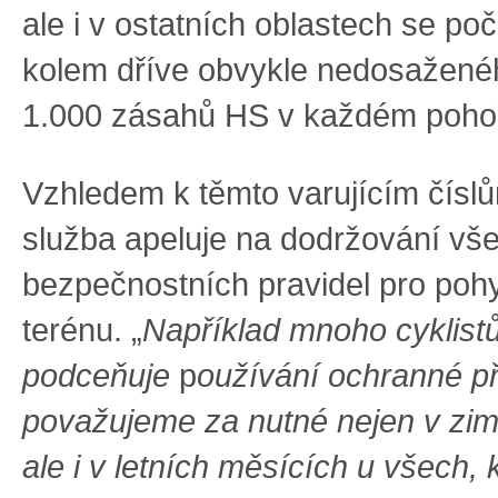
ale i v ostatních oblastech se po
kolem dříve obvykle nedosaženéh
1.000 zásahů HS v každém pohoř
Vzhledem k těmto varujícím čísl
služba apeluje na dodržování vš
bezpečnostních pravidel pro poh
terénu. „
Například mnoho cyklistů
podceňuje
p
oužívání ochranné při
považujeme za nutné nejen v zim
ale i v letních měsících u všech, 