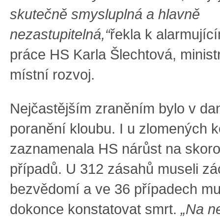
skutečně smysluplná a hlavně
nezastupitelná,“
řekla k alarmují
práce HS Karla Šlechtová, minist
místní rozvoj.
Nejčastějším zraněním bylo v d
poranění kloubu. I u zlomených k
zaznamenala HS nárůst na skoro 
případů. U 312 zásahů museli zác
bezvědomí a ve 36 případech mus
dokonce konstatovat smrt.
„Na n