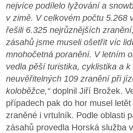
nejvíce podílelo lyžování a snow
v zimě. V celkovém počtu 5.268 
řešili 6.325 nejrůznějších zranění
zásahů jsme museli ošetřit víc lid
mnohočetná poranění. V letním 
vedla pěší turistika, cyklistika a 
neuvěřitelných 109 zranění při jí
koloběžce,“
doplnil Jiří Brožek. Ve
případech pak do hor musel letět
zraněné i vrtulník. Podle oblasti 
zásahů provedla Horská služba v