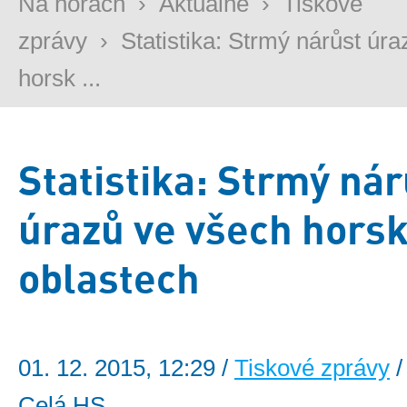
Na horách
›
Aktuálně
›
Tiskové
zprávy
›
Statistika: Strmý nárůst úr
horsk ...
Statistika: Strmý nár
úrazů ve všech hors
oblastech
01. 12. 2015, 12:29 /
Tiskové zprávy
/
Celá HS