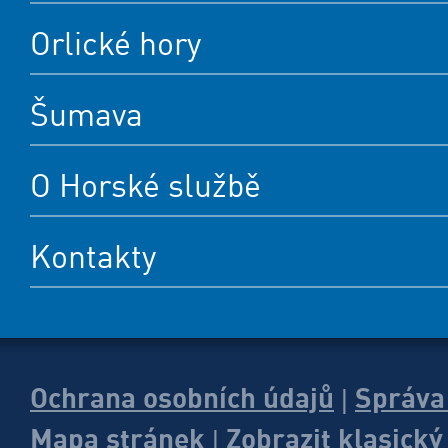
Orlické hory
Šumava
O Horské službě
Kontakty
Ochrana osobních údajů
Správa
|
Mapa stránek
Zobrazit klasick
|