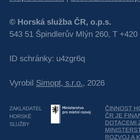
© Horská služba ČR, o.p.s.
543 51 Špindlerův Mlýn 260, T +420
ID schránky: u4zgr6q
Vyrobil
Simopt, s.r.o.
, 2026
ČINNOST H
ZAKLADATEL
ČR JE FIN
HORSKÉ
DOTACEMI 
SLUŽBY
MINISTERS
ROZVOJ A 