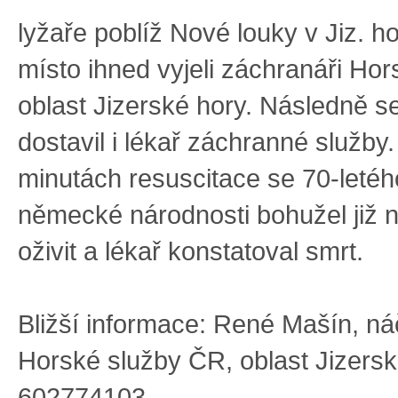
lyžaře poblíž Nové louky v Jiz. h
místo ihned vyjeli záchranáři Hor
oblast Jizerské hory. Následně s
dostavil i lékař záchranné služby
minutách resuscitace se 70-leté
německé národnosti bohužel již n
oživit a lékař konstatoval smrt.
Bližší informace: René Mašín, ná
Horské služby ČR, oblast Jizers
602774103