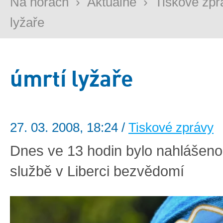
Na horách
›
Aktuálně
›
Tiskové zpr
lyžaře
úmrtí lyžaře
27. 03. 2008, 18:24 /
Tiskové zprávy
Dnes ve 13 hodin bylo nahlášen
službě v Liberci bezvědomí