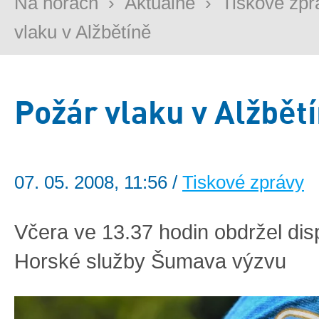
Na horách
›
Aktuálně
›
Tiskové zpr
vlaku v Alžbětíně
Požár vlaku v Alžbět
07. 05. 2008, 11:56 /
Tiskové zprávy
Včera ve 13.37 hodin obdržel dis
Horské služby Šumava výzvu