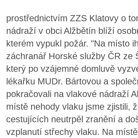
prostřednictvím ZZS Klatovy o to
nádraží v obci Alžbětín blíží osob
kterém vypukl požár. "Na místo i
záchranář Horské služby ČR ze 
který po vzájemné domluvě vyzv
lékařku MUDr. Bártovou a spole
pokračovali na vlakové nádraží A
místě nehody vlaku jsme zjistili, 
cestujících neutrpěl zranění a do
vzplanutí střechy vlaku. Na míst