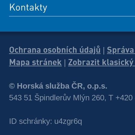
Kontakty
Ochrana osobních údajů
Správa
|
Mapa stránek
Zobrazit klasick
|
© Horská služba ČR, o.p.s.
543 51 Špindlerův Mlýn 260, T +420
ID schránky: u4zgr6q