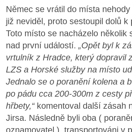
Němec se vrátil do místa nehody
již neviděl, proto sestoupil dolů k
Toto místo se nacházelo několik 
nad první událostí.
„Opět byl k z
vrtulník z Hradce, který dopravil
LZS a Horské služby na místo udá
Jednalo se o poranění kolena a b
po pádu cca 200-300m z cesty p
hřbety,“
komentoval další zásah n
Jirsa. Následně byli oba ( poraně
oznamovatel ) transportováni v 