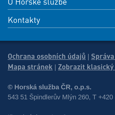
O Horské službě
Kontakty
Ochrana osobních údajů
Správa
|
Mapa stránek
Zobrazit klasick
|
© Horská služba ČR, o.p.s.
543 51 Špindlerův Mlýn 260, T +420