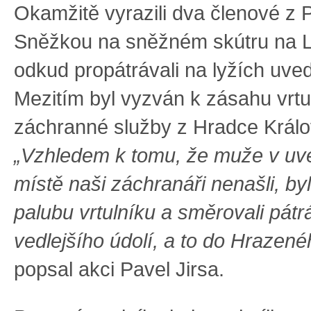
Okamžitě vyrazili dva členové z
Sněžkou na sněžném skútru na L
odkud propátrávali na lyžích uve
Mezitím byl vyzván k zásahu vrtu
záchranné služby z Hradce Králo
„Vzhledem k tomu, že muže v u
místě naši záchranáři nenašli, byl
palubu vrtulníku a směrovali pátr
vedlejšího údolí, a to do Hrazené
popsal akci Pavel Jirsa.