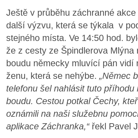
Ještě v průběhu záchranné akce
další výzvu, která se týkala v po
stejného místa. Ve 14:50 hod. by
že z cesty ze Špindlerova Mlýna 
boudu německy mluvící pán vidí 
ženu, která se nehýbe.
„Němec b
telefonu šel nahlásit tuto příhodu
boudu. Cestou potkal Čechy, kteří
oznámili na naši služebnu pomoci
aplikace Záchranka,“
řekl Pavel J