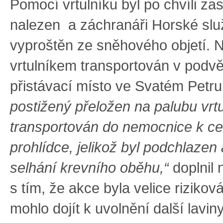
Pomocí vrtulníku byl po chvíli z
nalezen a záchranáři Horské slu
vyproštěn ze sněhového objetí. 
vrtulníkem transportován v podv
přistávací místo ve Svatém Petr
postižený přeložen na palubu vrt
transportován do nemocnice k ce
prohlídce, jelikož byl podchlazen 
selhání krevního oběhu,“
doplnil 
s tím, že akce byla velice rizikov
mohlo dojít k uvolnění další laviny