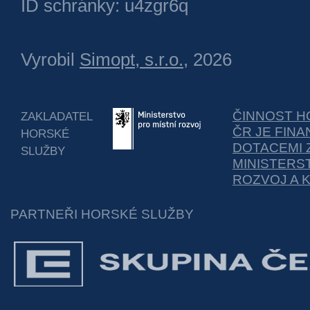
ID schránky: u4zgr6q
Vyrobil
Simopt, s.r.o.
, 2026
ČINNOST H
ZAKLADATEL
ČR JE FIN
HORSKÉ
DOTACEMI 
SLUŽBY
MINISTERS
ROZVOJ A 
PARTNEŘI HORSKÉ SLUŽBY