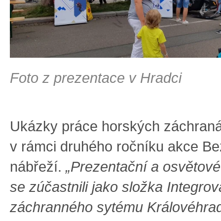
Foto z prezentace v Hradci
Ukázky práce horských záchraná
v rámci druhého ročníku akce B
nábřeží.
„Prezentační a osvětov
se zúčastnili jako složka Integro
záchranného sytému Královéhra