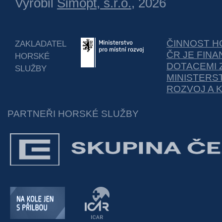
Vyrobil
Simopt, s.r.o.
, 2026
ČINNOST H
ZAKLADATEL
ČR JE FIN
HORSKÉ
DOTACEMI 
SLUŽBY
MINISTERS
ROZVOJ A 
PARTNEŘI HORSKÉ SLUŽBY