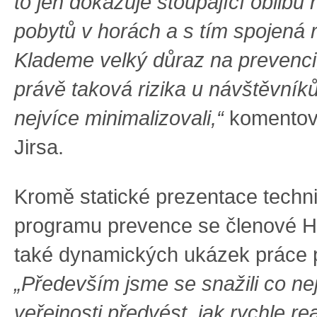
to jen dokazuje stoupající oblibu
pobytů v horách a s tím spojená r
Klademe velký důraz na prevenc
právě taková rizika u návštěvník
nejvíce minimalizovali,“
komentova
Jirsa.
Kromě statické prezentace techn
programu prevence se členové HS
také dynamických ukázek práce p
„Především jsme se snažili co ne
veřejnosti předvést, jak rychle re