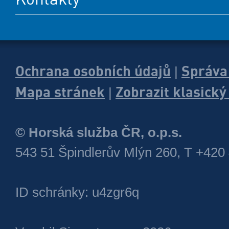
Ochrana osobních údajů
Správa
|
Mapa stránek
Zobrazit klasick
|
© Horská služba ČR, o.p.s.
543 51 Špindlerův Mlýn 260, T +420
ID schránky: u4zgr6q