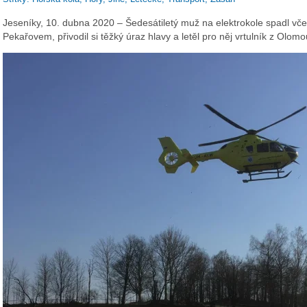
Jeseníky, 10. dubna 2020 – Šedesátiletý muž na elektrokole spadl vč
Pekařovem, přivodil si těžký úraz hlavy a letěl pro něj vrtulník z Olom