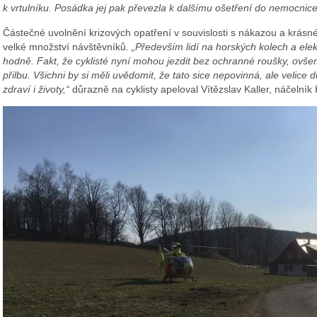
k vrtulníku. Posádka jej pak převezla k dalšímu ošetření do nemocnice
Částečné uvolnění krizových opatření v souvislosti s nákazou a krásn
velké množství návštěvníků.
„Především lidí na horských kolech a ele
hodně. Fakt, že cyklisté nyní mohou jezdit bez ochranné roušky, ovš
přilbu. Všichni by si měli uvědomit, že tato sice nepovinná, ale velice
zdraví i životy,“
důrazně na cyklisty apeloval Vítězslav Kaller, náčelník