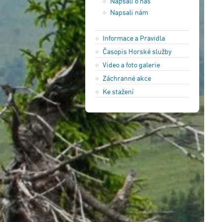
Napsali o nás
Napsali nám
Informace a Pravidla
Časopis Horské služby
Video a foto galerie
Záchranné akce
Ke stažení