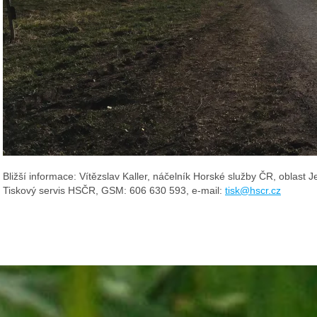
Bližší informace: Vítězslav Kaller, náčelník Horské služby ČR, oblast
Tiskový servis HSČR, GSM: 606 630 593, e-mail:
tisk@hscr.cz