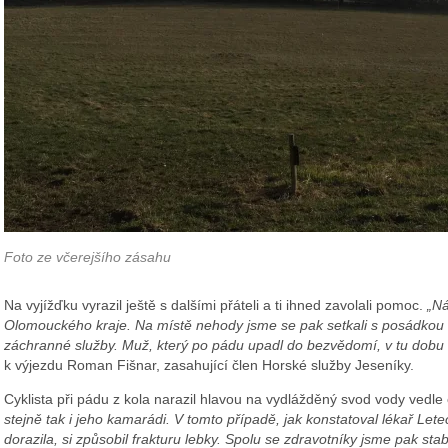
Foto ze včerejšího zásahu
Na vyjížďku vyrazil ještě s dalšími přáteli a ti ihned zavolali pomoc.
„Ná
Olomouckého kraje. Na místě nehody jsme se pak setkali s posádkou 
záchranné služby. Muž, který po pádu upadl do bezvědomí, v tu dobu 
k výjezdu Roman Fišnar, zasahující člen Horské služby Jeseníky.
Cyklista při pádu z kola narazil hlavou na vydlážděný svod vody vedle
stejně tak i jeho kamarádi. V tomto případě, jak konstatoval lékař Let
dorazila, si způsobil frakturu lebky. Spolu se zdravotníky jsme pak st