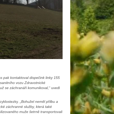
s pak kontaktoval dispečink linky 155
sanitního vozu Zdravotnické
už se záchranáři komunikoval,“
uvedl
 cyklostezky.
„Bohužel neměl přilbu a
ecké záchranné služby, která také
abilizovaného muže šetrně transportovali