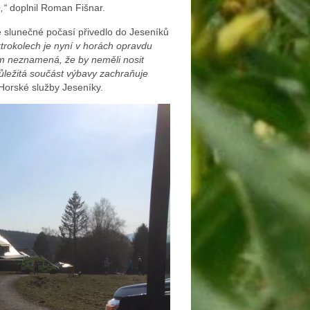
,“
doplnil Roman Fišnar.
é slunečné počasí přivedlo do Jeseníků
ktrokolech je nyní v horách opravdu
em neznamená, že by neměli nosit
 důležitá součást výbavy zachraňuje
 Horské služby Jeseníky.