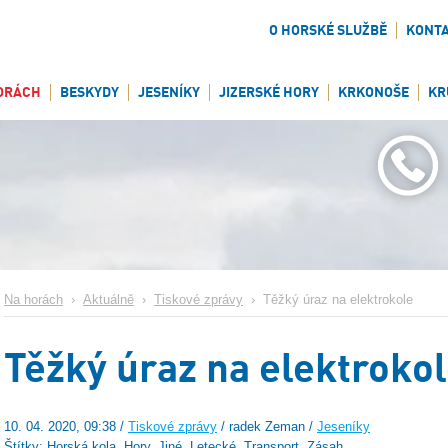
O HORSKÉ SLUŽBĚ
KONT
ORÁCH
BESKYDY
JESENÍKY
JIZERSKÉ HORY
KRKONOŠE
KR
Na horách
›
Aktuálně
›
Tiskové zprávy
›
Těžký úraz na elektrokole
Těžký úraz na elektroko
10. 04. 2020, 09:38 /
Tiskové zprávy
/ radek Zeman /
Jeseníky
Štítky: Horská kola, Hory, Jiné, Letecké, Transport, Zásah