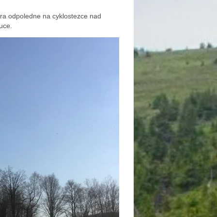
era odpoledne na cyklostezce nad
ouce.