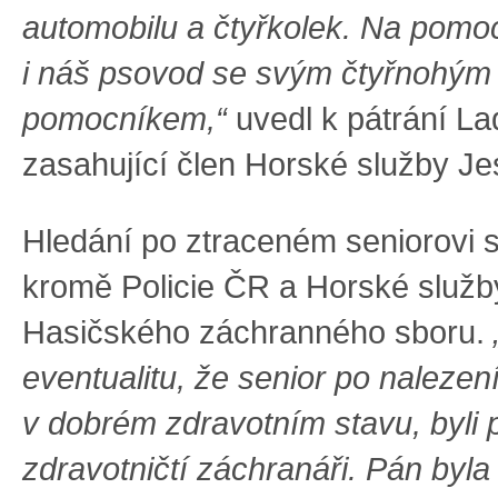
automobilu a čtyřkolek. Na pomo
i náš psovod se svým čtyřnohým
pomocníkem,“
uvedl k pátrání La
zasahující člen Horské služby Je
Hledání po ztraceném seniorovi s
kromě Policie ČR a Horské služby
Hasičského záchranného sboru.
eventualitu, že senior po naleze
v dobrém zdravotním stavu, byli p
zdravotničtí záchranáři. Pán byl