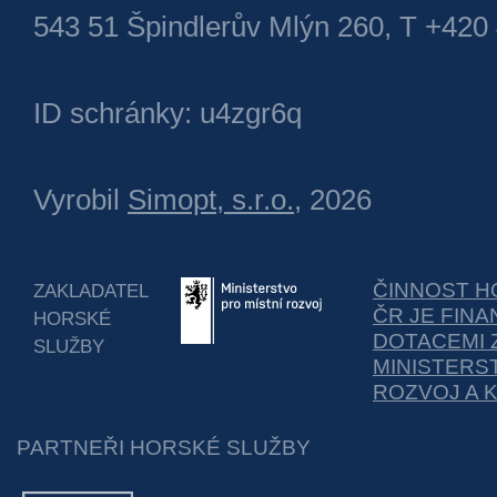
543 51 Špindlerův Mlýn 260, T +420
ID schránky: u4zgr6q
Vyrobil
Simopt, s.r.o.
, 2026
ČINNOST H
ZAKLADATEL
ČR JE FIN
HORSKÉ
DOTACEMI 
SLUŽBY
MINISTERS
ROZVOJ A 
PARTNEŘI HORSKÉ SLUŽBY