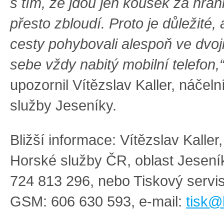
s tím, že jdou jen kousek za hran
přesto zbloudí. Proto je důležité
cesty pohybovali alespoň ve dvoji
sebe vždy nabitý mobilní telefon,
upozornil Vítězslav Kaller, náčel
služby Jeseníky.
Bližší informace: Vítězslav Kaller
Horské služby ČR, oblast Jesen
724 813 296, nebo Tiskový serv
GSM: 606 630 593, e-mail:
tisk@