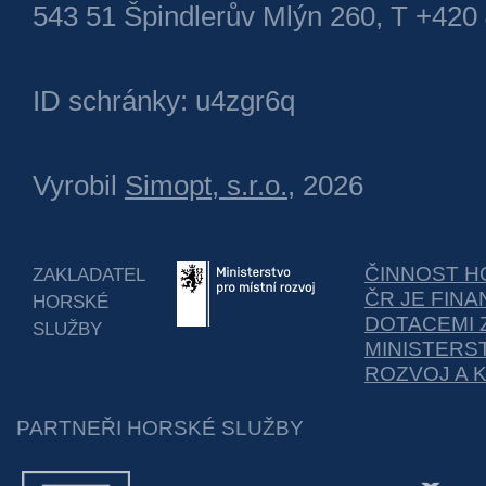
543 51 Špindlerův Mlýn 260, T +420
ID schránky: u4zgr6q
Vyrobil
Simopt, s.r.o.
, 2026
ČINNOST H
ZAKLADATEL
ČR JE FIN
HORSKÉ
DOTACEMI 
SLUŽBY
MINISTERS
ROZVOJ A 
PARTNEŘI HORSKÉ SLUŽBY