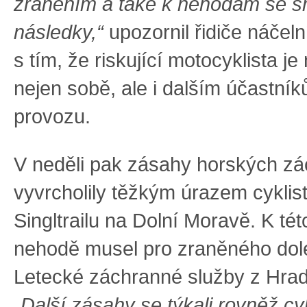
zraněním a také k nehodám se s
následky,“
upozornil řidiče náčeln
s tím, že riskující motocyklista 
nejen sobě, ale i dalším účastník
provozu.
V neděli pak zásahy horských z
vyvrcholily těžkým úrazem cyklist
Singltrailu na Dolní Moravě. K té
nehodě musel pro zraněného dolet
Letecké záchranné služby z Hrad
„Další zásahy se týkali rovněž cykl