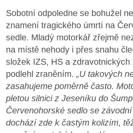
Sobotní odpoledne se bohužel nes
znamení tragického úmrtí na Če
sedle. Mladý motorkář zřejmě nez
na místě nehody i přes snahu čle
složek IZS, HS a zdravotnických
podlehl zraněním.
„U takových n
zasahujeme poměrně často. Motoc
pletou silnici z Jeseníku do Šum
Červenohorské sedlo se závodní
dochází zde k častým kolizím, t