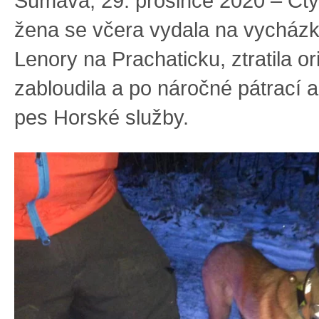
Šumava, 29. prosince 2020 – Čtyř
žena se včera vydala na vycház
Lenory na Prachaticku, ztratila or
zabloudila a po náročné pátrací ak
pes Horské služby.