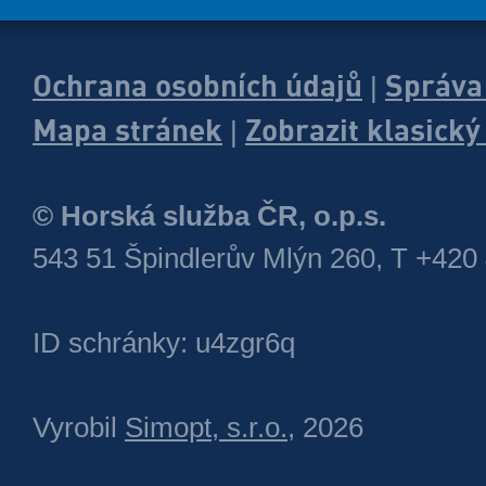
Ochrana osobních údajů
Správa
|
Mapa stránek
Zobrazit klasick
|
© Horská služba ČR, o.p.s.
543 51 Špindlerův Mlýn 260, T +420
ID schránky: u4zgr6q
Vyrobil
Simopt, s.r.o.
, 2026