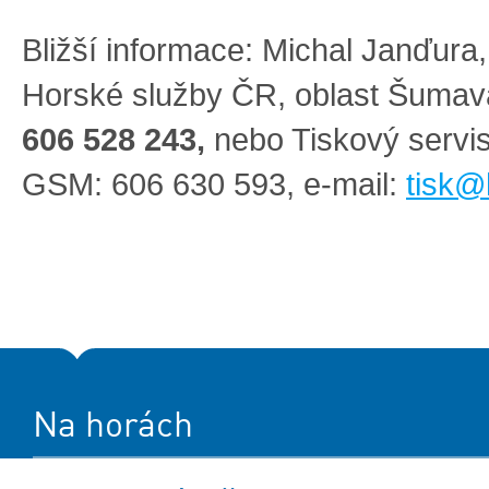
Bližší informace: Michal Janďura,
Horské služby ČR, oblast Šuma
606 528 243,
nebo Tiskový serv
GSM: 606 630 593, e-mail:
tisk@
Na horách