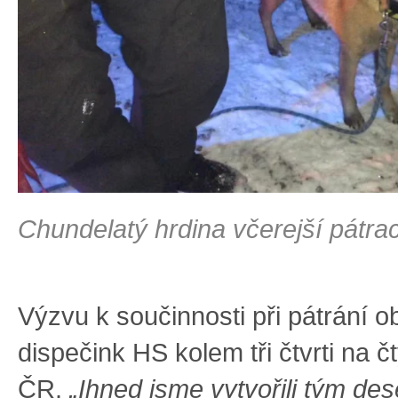
Chundelatý hrdina včerejší pátra
Výzvu k součinnosti při pátrání o
dispečink HS kolem tři čtvrti na čt
ČR.
„Ihned jsme vytvořili tým des