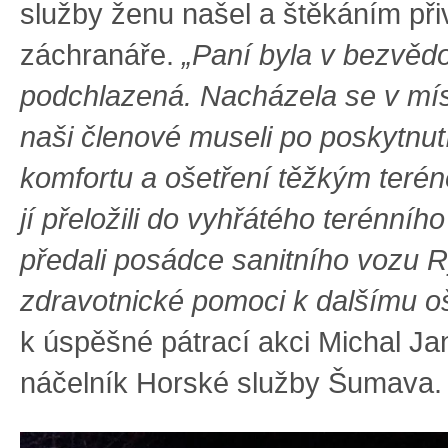
služby ženu našel a štěkáním při
záchranáře.
„Paní byla v bezvědo
podchlazená. Nacházela se v míst
naši členové museli po poskytnut
komfortu a ošetření těžkým teré
jí přeložili do vyhřátého terénníh
předali posádce sanitního vozu 
zdravotnické pomoci k dalšímu oš
k úspěšné pátrací akci Michal Ja
náčelník Horské služby Šumava.