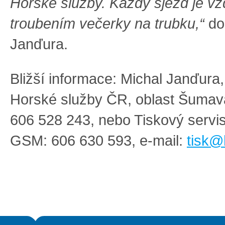
Horské služby. Každý sjezd je v
troubením večerky na trubku,“
dop
Janďura.
Bližší informace: Michal Janďura,
Horské služby ČR, oblast Šuma
606 528 243, nebo Tiskový serv
GSM: 606 630 593, e-mail:
tisk@