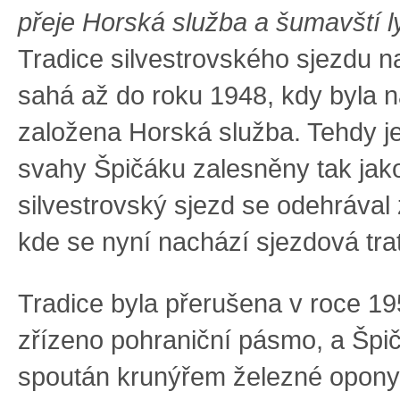
přeje Horská služba a šumavští ly
Tradice silvestrovského sjezdu n
sahá až do roku 1948, kdy byla
založena Horská služba. Tehdy j
svahy Špičáku zalesněny tak jak
silvestrovský sjezd se odehrával
kde se nyní nachází sjezdová trať
Tradice byla přerušena v roce 19
zřízeno pohraniční pásmo, a Špič
spoután krunýřem železné opony