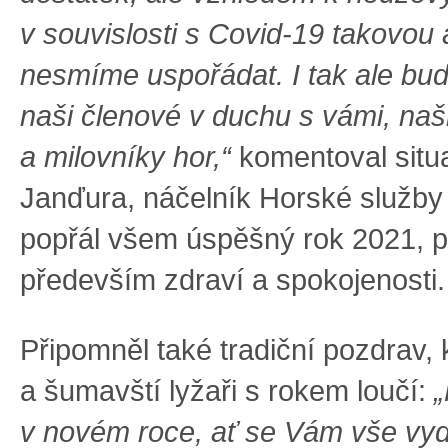
v souvislosti s Covid-19 takovou 
nesmíme uspořádat. I tak ale bud
naši členové v duchu s vámi, na
a milovníky hor,“
komentoval situa
Janďura, náčelník Horské služb
popřál všem úspěšný rok 2021, p
především zdraví a spokojenosti.
Připomněl také tradiční pozdrav,
a šumavští lyžaři s rokem loučí:
„
v novém roce, ať se Vám vše vyd