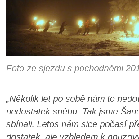
Foto ze sjezdu s pochodněmi 20
„Několik let po sobě nám to nedov
nedostatek sněhu. Tak jsme Šan
sbíhali. Letos nám sice počasí př
dostatek, ale vzhledem k nouzo