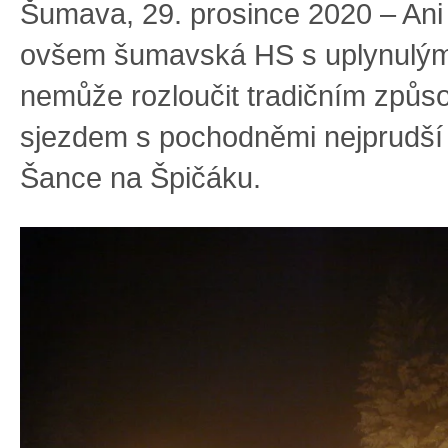
Šumava, 29. prosince 2020 – Ani 
ovšem šumavská HS s uplynulý
nemůže rozloučit tradičním způs
sjezdem s pochodněmi nejprudší
Šance na Špičáku.