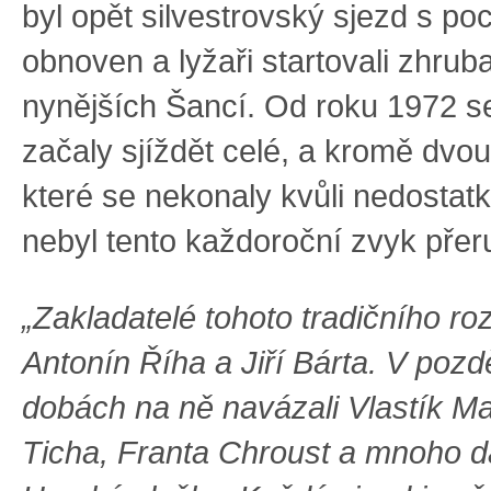
byl opět silvestrovský sjezd s p
obnoven a lyžaři startovali zhrub
nynějších Šancí. Od roku 1972 
začaly sjíždět celé, a kromě dvou
které se nekonaly kvůli nedostat
nebyl tento každoroční zvyk přer
„Zakladatelé tohoto tradičního roz
Antonín Říha a Jiří Bárta. V pozd
dobách na ně navázali Vlastík M
Ticha, Franta Chroust a mnoho d