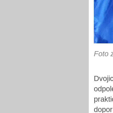
Foto 
Dvoji
odpol
prakt
dopor