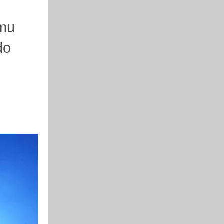
ímu
do