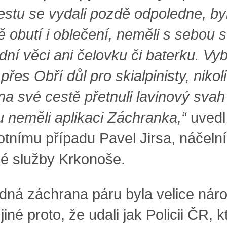
estu se vydali pozdě odpoledne, byl
ě obutí i oblečení, neměli s sebou 
ní věci ani čelovku či baterku. Vybr
přes Obří důl pro skialpinisty, nikol
na své cestě přetnuli lavinový svah
u neměli aplikaci Záchranka,“
uvedl
otnímu případu Pavel Jirsa, náčeln
é služby Krkonoše.
dná záchrana páru byla velice nár
iné proto, že udali jak Policii ČR, 