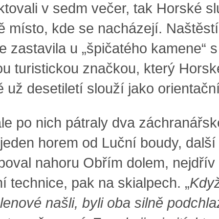
ktovali v sedm večer, tak Horské s
ě místo, kde se nacházejí. Naštěstí
ce zastavila u „špičatého kamene“ s
u turistickou značkou, který Horsk
 už desetiletí slouží jako orientačn
 ale po nich pátraly dva záchranářsk
 jeden horem od Luční boudy, další
poval nahoru Obřím dolem, nejdřív
í technice, pak na skialpech. „
Když
lenové našli, byli oba silně podchla