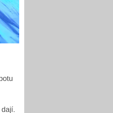
botu
dají.