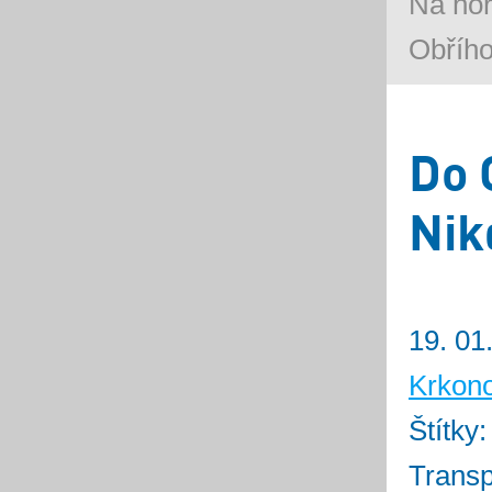
Na ho
Obřího
Do 
Nik
19. 01
Krkon
Štítky
Transp