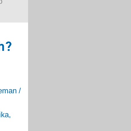
o
h?
eman /
ika,