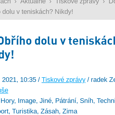
rách
›
Aktuálně
›
Tiskové zprávy
›
D
 dolu v teniskách? Nikdy!
Obřího dolu v teniskác
dy!
. 2021, 10:35 /
Tiskové zprávy
/ radek Z
oše
: Hory, Image, Jiné, Pátrání, Sníh, Techn
ort, Turistika, Zásah, Zima