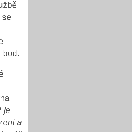
lužbě
 se
é
í bod.
é
 na
 je
zení a