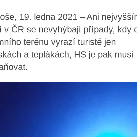
oše, 19. ledna 2021 – Ani nejvyšš
í v ČR se nevyhýbají případy, kdy 
ního terénu vyrazí turisté jen
iskách a teplákách, HS je pak musí
aňovat.