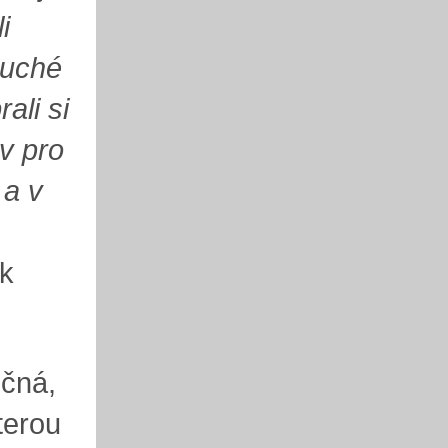
i
suché
ali si
iv pro
 a v
ík
očná,
kterou