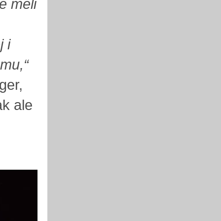
ré měli
 i
smu,“
ger,
ak ale