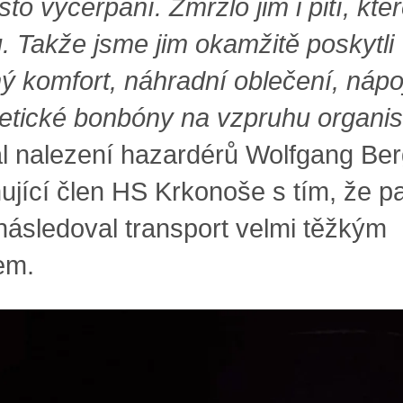
to vyčerpaní. Zmrzlo jim i pití, kte
. Takže jsme jim okamžitě poskytli
ný komfort, náhradní oblečení, nápoj
etické bonbóny na vzpruhu organi
l nalezení hazardérů Wolfgang Ber
ující člen HS Krkonoše s tím, že p
 následoval transport velmi těžkým
em.