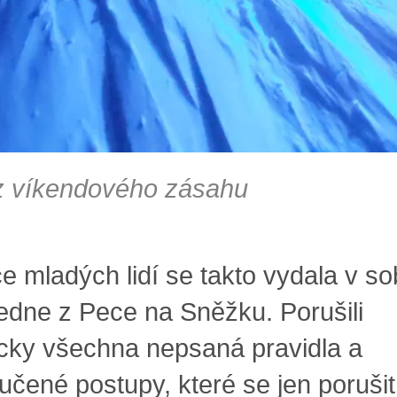
z víkendového zásahu
ce mladých lidí se takto vydala v so
edne z Pece na Sněžku. Porušili
icky všechna nepsaná pravidla a
učené postupy, které se jen porušit 