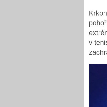
Krkon
pohoř
extrém
v ten
zachr