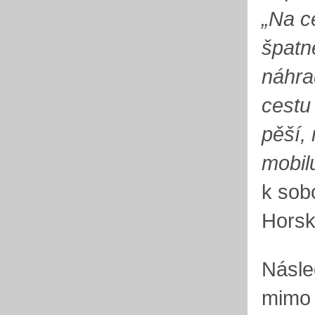
„Na c
špatn
náhrad
cestu 
pěší, 
mobil
k sob
Horsk
Násle
mimo j