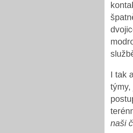
konta
špatn
dvoji
modro
službě
I tak
týmy,
postu
terénn
naši č