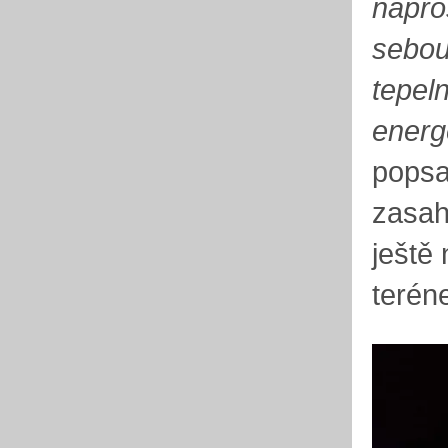
napros
sebou
tepel
energ
popsa
zasah
ještě
terén