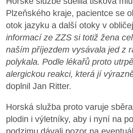
Horské službě sdělila tisková ml
Plzeňského kraje, pacientce se ob
otok jazyku a další otoky v obličej
informací ze ZZS si totiž žena c
naším příjezdem vysávala jed z 
polykala. Podle lékařů proto utrp
alergickou reakci, která jí výrazně
doplnil Jan Ritter.
Horská služba proto varuje sběra
plodin i výletníky, aby i nyní na p
podzimu dávali pozor na eventuál