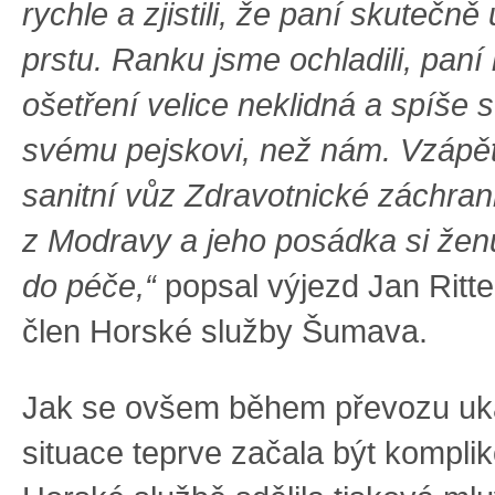
rychle a zjistili, že paní skutečně
prstu. Ranku jsme ochladili, pan
ošetření velice neklidná a spíše 
svému pejskovi, než nám. Vzápětí
sanitní vůz Zdravotnické záchra
z Modravy a jeho posádka si žen
do péče,“
popsal výjezd Jan Ritte
člen Horské služby Šumava.
Jak se ovšem během převozu uk
situace teprve začala být kompli