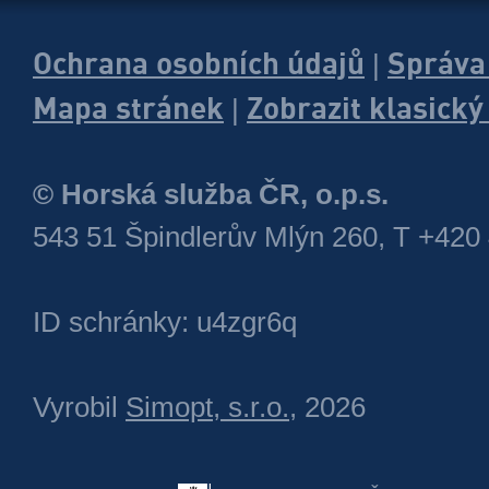
Ochrana osobních údajů
Správa
|
Mapa stránek
Zobrazit klasick
|
© Horská služba ČR, o.p.s.
543 51 Špindlerův Mlýn 260, T +420
ID schránky: u4zgr6q
Vyrobil
Simopt, s.r.o.
, 2026