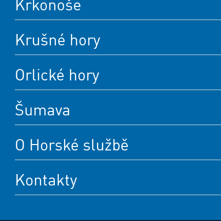
Krkonoše
Krušné hory
Orlické hory
Šumava
O Horské službě
Kontakty