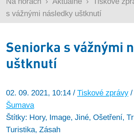
Na horách
›
Aktuálně
›
Tiskové zpr
s vážnými následky uštknutí
Seniorka s vážnými 
uštknutí
02. 09. 2021, 10:14 /
Tiskové zprávy
/
Šumava
Štítky: Hory, Image, Jiné, Ošetření, T
Turistika, Zásah