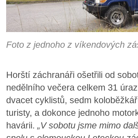
Foto z jednoho z víkendových z
Horští záchranáři ošetřili od sobo
nedělního večera celkem 31 úraz
dvacet cyklistů, sedm koloběžkářů
turisty, a dokonce jednoho motor
havárii.
„V sobotu jsme mimo dalš
spolu s olomouckou Leteckou zá