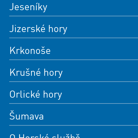
Jeseníky
Jizerské hory
Krkonoše
Krušné hory
Orlické hory
Šumava
O Horské službě