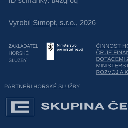
ID schránky: u4zgr6q
Vyrobil
Simopt, s.r.o.
, 2026
ČINNOST H
ZAKLADATEL
ČR JE FIN
HORSKÉ
DOTACEMI 
SLUŽBY
MINISTERS
ROZVOJ A 
PARTNEŘI HORSKÉ SLUŽBY