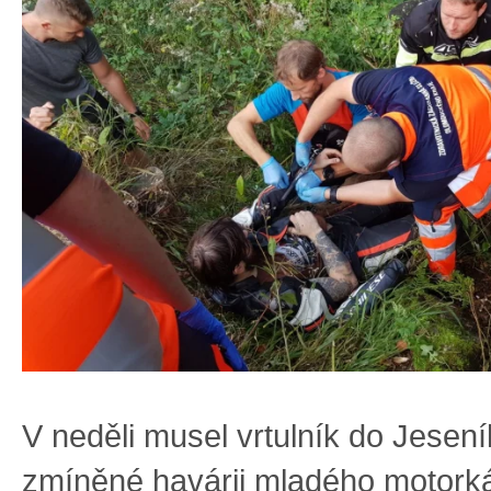
V neděli musel vrtulník do Jesen
zmíněné havárii mladého motorká