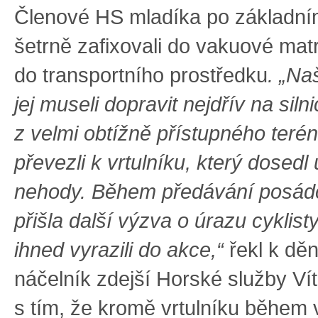
Členové HS mladíka po základní
šetrně zafixovali do vakuové matr
do transportního prostředku
. „Na
jej museli dopravit nejdřív na silnic
z velmi obtížně přístupného teré
převezli k vrtulníku, který dosedl
nehody
. Během předávání posád
přišla další výzva o úrazu cyklist
ihned vyrazili do akce,“
řekl k děn
náčelník zdejší Horské služby Vít
s tím, že kromě vrtulníku během