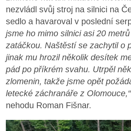
nezvládl svůj stroj na silnici na
sedlo a havaroval v poslední ser
jsme ho mimo silnici asi 20 metr
zatáčkou. Naštěstí se zachytil o 
jinak mu hrozil několik desítek m
pád po příkrém svahu. Utrpěl něk
zlomenin, takže jsme opět požád
letecké záchranáře z Olomouce,“
nehodu Roman Fišnar.