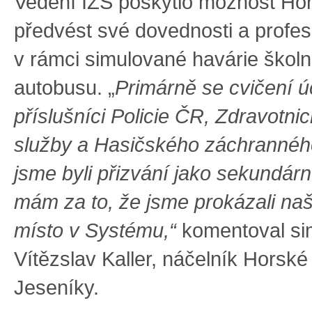
Vedení IZS poskytlo možnost Ho
předvést své dovednosti a profesi
v rámci simulované havárie školn
autobusu. „
Primárně se cvičení úč
příslušníci Policie ČR, Zdravotn
služby a Hasičského záchrannéh
jsme byli přizvání jako sekundárn
mám za to, že jsme prokázali naš
místo v Systému,“
komentoval si
Vítězslav Kaller, náčelník Horské
Jeseníky.