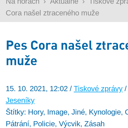
Na horách
›
Aktuálně
›
Tiskové zpr
Cora našel ztraceného muže
Pes Cora našel ztra
muže
15. 10. 2021, 12:02 /
Tiskové zprávy
/
Jeseníky
Štítky: Hory, Image, Jiné, Kynologie, 
Pátrání, Policie, Výcvik, Zásah