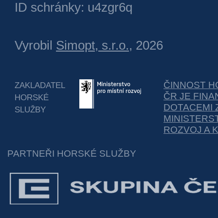
ID schránky: u4zgr6q
Vyrobil
Simopt, s.r.o.
, 2026
ČINNOST H
ZAKLADATEL
ČR JE FIN
HORSKÉ
DOTACEMI 
SLUŽBY
MINISTERS
ROZVOJ A 
PARTNEŘI HORSKÉ SLUŽBY