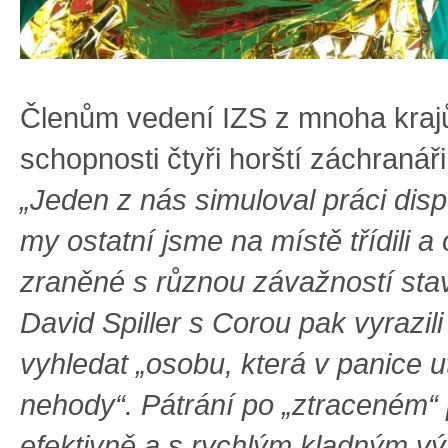
Členům vedení IZS z mnoha krajů
schopnosti čtyři horští záchranář
„Jeden z nás simuloval práci dis
my ostatní jsme na místě třídili a 
zraněné s různou závažností sta
David Spiller s Corou pak vyrazili
vyhledat „osobu, která v panice u
nehody“. Pátrání po „ztraceném“
efektivně a s rychlým kladným v