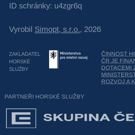
ID schránky: u4zgr6q
Vyrobil
Simopt, s.r.o.
, 2026
ČINNOST H
ZAKLADATEL
ČR JE FIN
HORSKÉ
DOTACEMI 
SLUŽBY
MINISTERS
ROZVOJ A 
PARTNEŘI HORSKÉ SLUŽBY