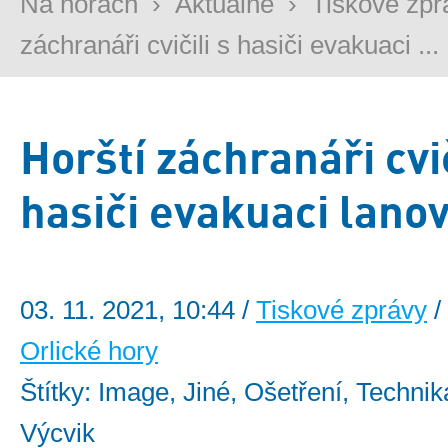
Na horách
›
Aktuálně
›
Tiskové zpr
záchranáři cvičili s hasiči evakuaci ...
Horští záchranáři cvič
hasiči evakuaci lano
03. 11. 2021, 10:44 /
Tiskové zprávy
/
Orlické hory
Štítky: Image, Jiné, Ošetření, Technika
Výcvik