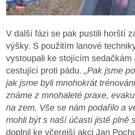
V další fázi se pak pustili horští 
výšky. S použitím lanové techniky
vystoupali ke stojícím sedačkám a 
cestující proti pádu.
„Pak jsme po
jak jsme byli mnohokrát trénováni,
známe z mnohaleté praxe, evakuov
na zem. Vše se nám podařilo a vel
mohli být s naší účastí jistě plně 
doplnil ke včerejší akci Jan Poc