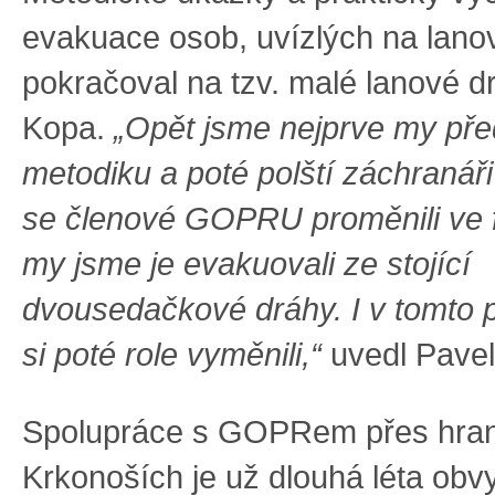
evakuace osob, uvízlých na lano
pokračoval na tzv. malé lanové d
Kopa.
„Opět jsme nejprve my před
metodiku a poté polští záchranáři 
se členové GOPRU proměnili ve f
my jsme je evakuovali ze stojící
dvousedačkové dráhy. I v tomto 
si poté role vyměnili,“
uvedl Pavel 
Spolupráce s GOPRem přes hran
Krkonoších je už dlouhá léta obvy