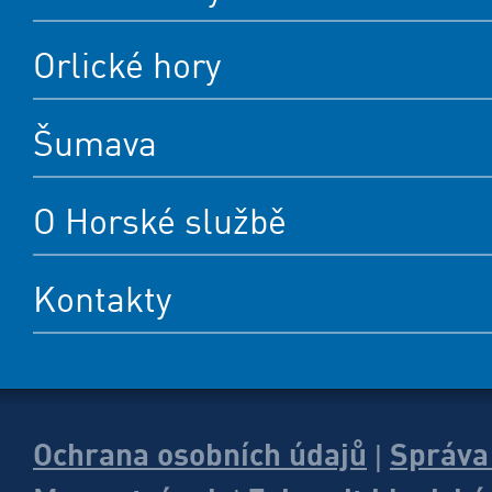
Orlické hory
Šumava
O Horské službě
Kontakty
Ochrana osobních údajů
Správa
|