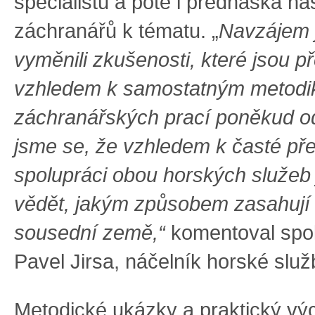
specialistů a poté i přednáška n
záchranářů k tématu. „
Navzájem 
vyměnili zkušenosti, které jsou př
vzhledem k samostatným metod
záchranářských prací poněkud od
jsme se, že vzhledem k časté pře
spolupráci obou horských služeb 
vědět, jakým způsobem zasahují
sousední země,“
komentoval spol
Pavel Jirsa, náčelník horské slu
Metodické ukázky a praktický vý