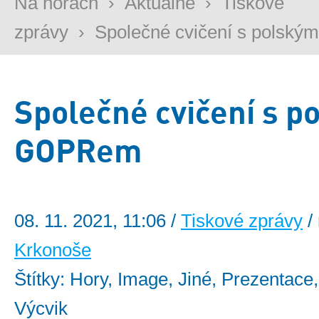
Na horách
›
Aktuálně
›
Tiskové
zprávy
›
Společné cvičení s pols
Společné cvičení s p
GOPRem
08. 11. 2021, 11:06 /
Tiskové zprávy
/
Krkonoše
Štítky: Hory, Image, Jiné, Prezentace
Výcvik