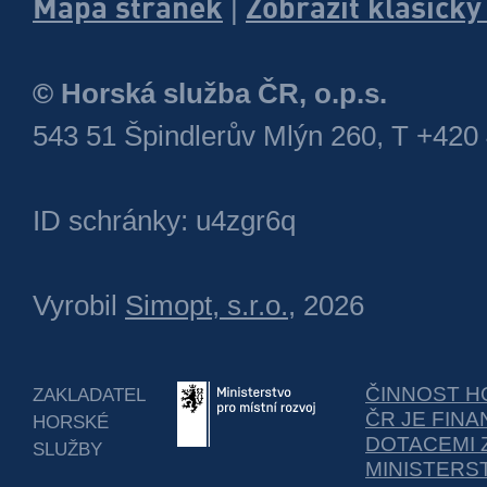
Mapa stránek
Zobrazit klasick
|
© Horská služba ČR, o.p.s.
543 51 Špindlerův Mlýn 260, T +420
ID schránky: u4zgr6q
Vyrobil
Simopt, s.r.o.
, 2026
ČINNOST H
ZAKLADATEL
ČR JE FIN
HORSKÉ
DOTACEMI 
SLUŽBY
MINISTERS