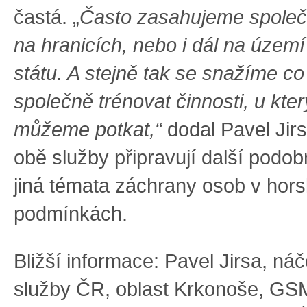
častá. „
Často zasahujeme společ
na hranicích, nebo i dál na územ
státu. A stejně tak se snažíme co
společně trénovat činnosti, u kte
můžeme potkat,“
dodal Pavel Jirs
obě služby připravují další podob
jiná témata záchrany osob v hor
podmínkách.
Bližší informace: Pavel Jirsa, ná
služby ČR, oblast Krkonoše, GS