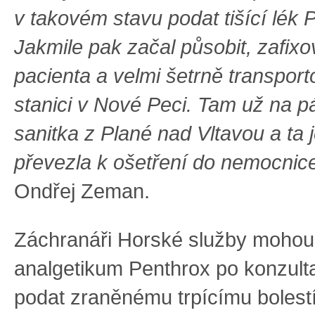
v takovém stavu podat tišící lék
P
Jakmile pak začal působit, zafixo
pacienta a velmi šetrně transporto
stanici v Nové Peci. Tam už na p
sanitka z Plané nad Vltavou a ta j
převezla k ošetření do nemocnic
Ondřej Zeman.
Záchranáři Horské služby mohou 
analgetikum Penthrox po konzult
podat zraněnému trpícímu bolestí