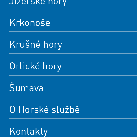
Jizerské hory
Krkonoše
Krušné hory
Orlické hory
Šumava
O Horské službě
Kontakty