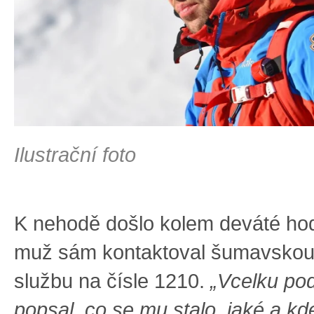
Ilustrační foto
K nehodě došlo kolem deváté ho
muž sám kontaktoval šumavskou
službu na čísle 1210.
„Vcelku po
popsal, co se mu stalo, jaké a kd