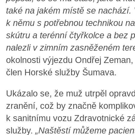
také na jakém místě se nachází. 
k němu s potřebnou technikou n
skútru a terénní čtyřkolce a bez 
nalezli v zimním zasněženém ter
okolnosti výjezdu Ondřej Zeman, 
člen Horské služby Šumava.
Ukázalo se, že muž utrpěl opravd
zranění, což by značně komplikov
k sanitnímu vozu Zdravotnické z
služby.
„Naštěstí můžeme pacie