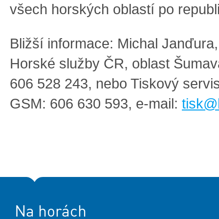
všech horských oblastí po republ
Bližší informace: Michal Janďura,
Horské služby ČR, oblast Šuma
606 528 243, nebo Tiskový serv
GSM: 606 630 593, e-mail:
tisk@
Na horách