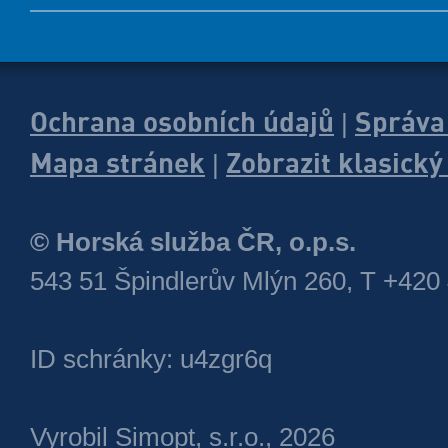
Ochrana osobních údajů
Správa
|
Mapa stránek
Zobrazit klasick
|
© Horská služba ČR, o.p.s.
543 51 Špindlerův Mlýn 260, T +420
ID schránky: u4zgr6q
Vyrobil
Simopt, s.r.o.
, 2026