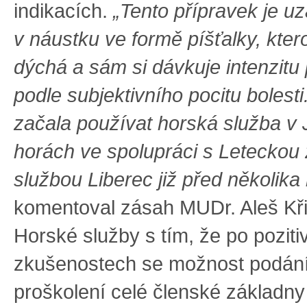
indikacích.
„Tento přípravek je u
v náustku ve formě píšťalky, kter
dýchá a sám si dávkuje intenzitu
podle subjektivního pocitu bolest
začala používat horská služba v 
horách ve spolupráci s Leteckou
službou Liberec již před několika 
komentoval zásah MUDr. Aleš Kři
Horské služby s tím, že po poziti
zkušenostech se možnost podání 
proškolení celé členské základn