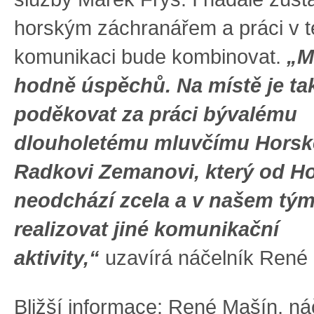
horským záchranářem a práci v t
komunikaci bude kombinovat.
„M
hodně úspěchů. Na místě je ta
poděkovat za práci bývalému
dlouholetému mluvčímu Horsk
Radkovi Zemanovi, který od H
neodchází zcela a v našem tý
realizovat jiné komunikační
aktivity,“
uzavírá náčelník René
Bližší informace
: René Mašín, náč