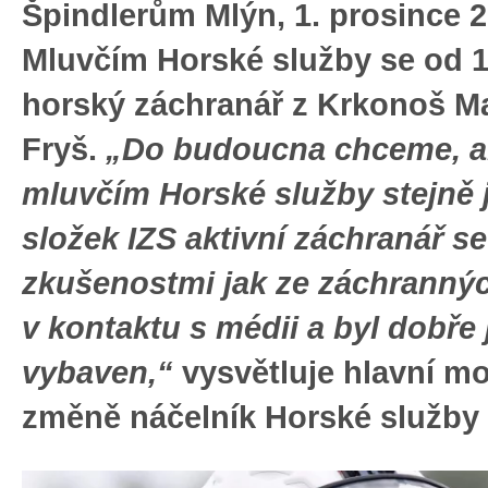
Špindlerům Mlýn, 1. prosince 2
Mluvčím Horské služby se od 1.
horský záchranář z Krkonoš M
Fryš.
„Do budoucna chceme, a
mluvčím Horské služby stejně j
složek IZS aktivní záchranář se
zkušenostmi jak ze záchrannýc
v kontaktu s médii a byl dobře
vybaven,“
vysvětluje hlavní mo
změně náčelník Horské služby