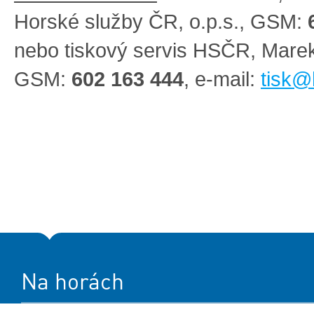
Horské služby ČR, o.p.s., GSM:
nebo tiskový servis HSČR, Mare
GSM:
602 163 444
, e-mail:
tisk@
Na horách