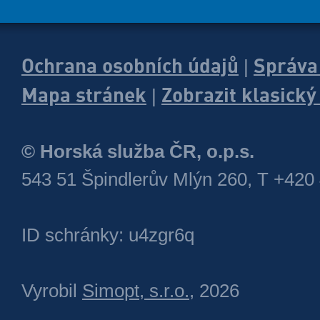
Ochrana osobních údajů
Správa
|
Mapa stránek
Zobrazit klasick
|
© Horská služba ČR, o.p.s.
543 51 Špindlerův Mlýn 260, T +420
ID schránky: u4zgr6q
Vyrobil
Simopt, s.r.o.
, 2026