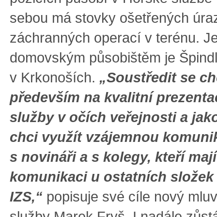
sebou má stovky ošetřených úraz
záchranných operací v terénu. J
domovským působištěm je Špindl
v Krkonoších.
„Soustředit se ch
především na kvalitní prezenta
služby v očích veřejnosti a jak
chci využít vzájemnou komuni
s novináři a s kolegy, kteří mají
komunikaci u ostatních složek
IZS,“
popisuje své cíle nový mlu
služby Marek Fryš. I nadále zůst