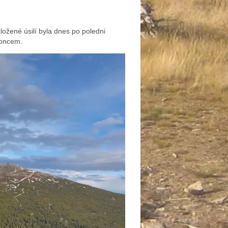
aložené úsilí byla dnes po poledni
koncem.