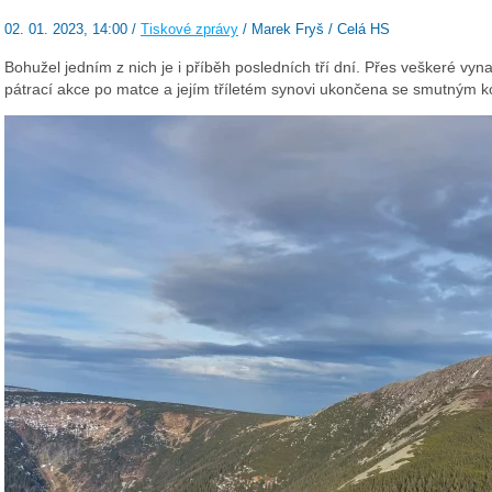
02. 01. 2023, 14:00 /
Tiskové zprávy
/ Marek Fryš / Celá HS
Bohužel jedním z nich je i příběh posledních tří dní. Přes veškeré vyn
pátrací akce po matce a jejím tříletém synovi ukončena se smutným 