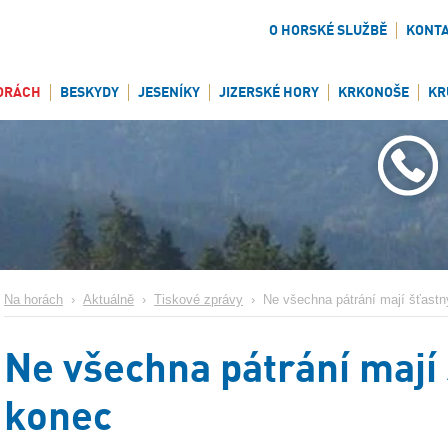
O HORSKÉ SLUŽBĚ
KONT
ORÁCH
BESKYDY
JESENÍKY
JIZERSKÉ HORY
KRKONOŠE
KR
Na horách
›
Aktuálně
›
Tiskové zprávy
›
Ne všechna pátrání mají šťast
Ne všechna pátrání mají
konec