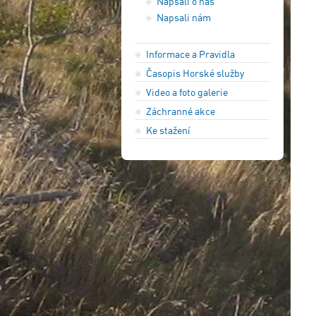
Napsali o nás
Napsali nám
Informace a Pravidla
Časopis Horské služby
Video a foto galerie
Záchranné akce
Ke stažení