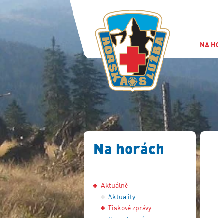
NA H
Na horách
Aktuálně
Aktuality
Tiskové zprávy