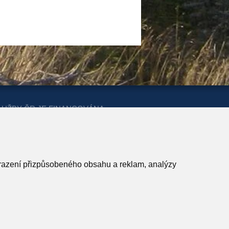
LUŽBY ČR JE FINANCOVÁNA
ERSTVA PRO MÍSTNÍ ROZVOJ A
obrazení přizpůsobeného obsahu a reklam, analýzy