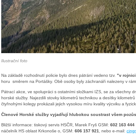
Ilustrační foto
Na základě rozhodnutí policie bylo dnes pátrání vedeno tzv.
"v rojnici
horu směrem na Portášky. Obě osoby byly záchranáři nalezeny v rám
Pátrací akce, ve spolupráci s ostatními složkami IZS,
se
za všechny dn
horské služby. Najezdili stovky kilometrů technikou a desítky kilometr
čtyřnohými kolegy prokázali jejich vysokou míru kvality výcviku a fyzic
Členové Horské služby vyjadřují hlubokou soustrast všem pozůs
Bližší informace
:
tiskový servis HSČR, Marek Fryš GSM:
60
2 163 444
náčelník HS oblast Krkonoše o, GSM:
606 157 921
, nebo
e-mail:
cing