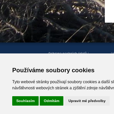
Ochrana osobních údajů
|
Z
Správa cookies
Mapa
H
|
stránek
Zobrazit mobilní
|
web
Používáme soubory cookies
© Horská služba ČR, o.p.s.
P
543 51 Špindlerův Mlýn 260,
Tyto webové stránky používají soubory cookies a další s
T +420 499 433 230
návštěvnosti webových stránek a zjištění zdroje návštěvn
ID schránky: u4zgr6q
Souhlasím
Odmítám
Upravit mé předvolby
Vyrobil
Simopt, s.r.o.
, 2026