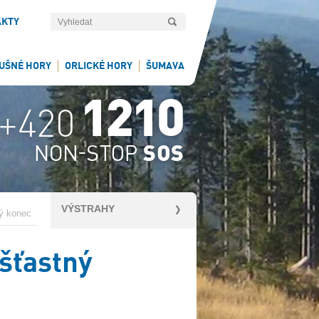
AKTY
UŠNÉ HORY
ORLICKÉ HORY
ŠUMAVA
VÝSTRAHY
ný konec
 šťastný