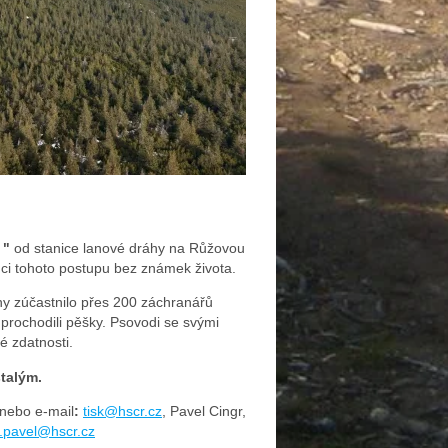
 "
od stanice lanové dráhy na Růžovou
ci tohoto postupu bez známek života.
y zúčastnilo přes 200 záchranářů
ů prochodili pěšky. Psovodi se svými
ké zdatnosti.
talým.
nebo e-mail
:
tisk@hscr.cz
,
Pavel Cingr,
r.pavel@hscr.cz