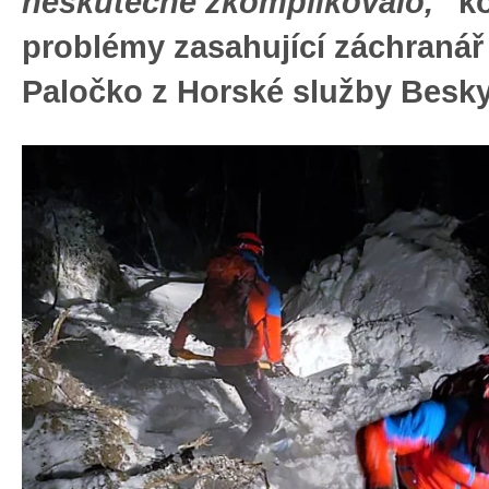
neskutečně zkomplikovalo,
“ k
problémy zasahující záchranář
Paločko z Horské služby Besky