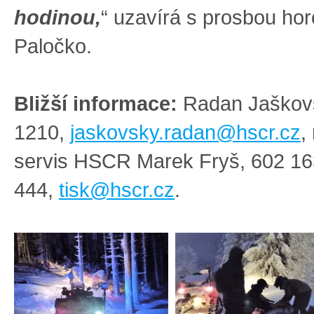
hodinou,
“ uzavírá s prosbou ho
Paločko.
Bližší informace:
Radan Jaškov
1210,
jaskovsky.radan@hscr.cz
,
servis HSCR Marek Fryš, 602 16
444,
tisk@hscr.cz
.