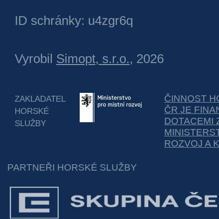
ID schránky: u4zgr6q
Vyrobil
Simopt, s.r.o.
, 2026
ČINNOST H
ZAKLADATEL
ČR JE FIN
HORSKÉ
DOTACEMI 
SLUŽBY
MINISTERS
ROZVOJ A 
PARTNEŘI HORSKÉ SLUŽBY