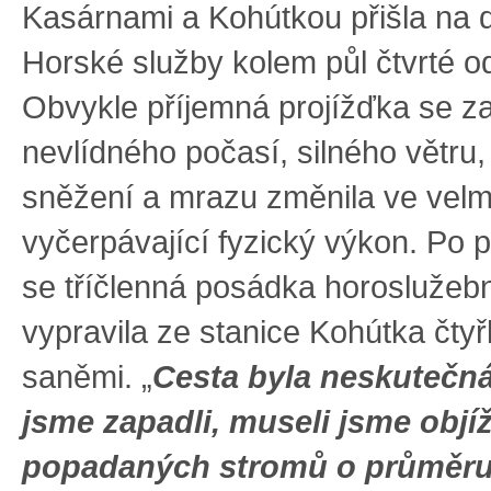
Kasárnami a Kohútkou přišla na 
Horské služby kolem půl čtvrté o
Obvykle příjemná projížďka se za
nevlídného počasí, silného větru
sněžení a mrazu změnila ve velm
vyčerpávající fyzický výkon. Po př
se tříčlenná posádka horoslužeb
vypravila ze stanice Kohútka čty
saněmi. „
Cesta byla neskutečná
jsme zapadli, museli jsme objí
popadaných stromů o průměru 