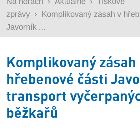
Na horách
›
Aktuálně
›
Tiskové
zprávy
›
Komplikovaný zásah v hřeb
Javorník ...
Komplikovaný zásah 
hřebenové části Javo
transport vyčerpaný
běžkařů