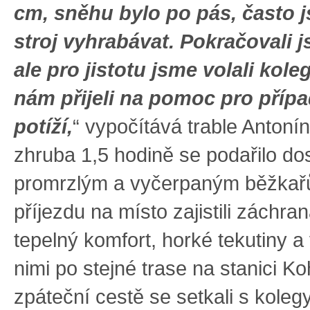
cm, sněhu bylo po pás, často 
stroj vyhrabávat. Pokračovali j
ale pro jistotu jsme volali kol
nám přijeli na pomoc pro přípa
potíží,
“ vypočítává trable Antoní
zhruba 1,5 hodině se podařilo dos
promrzlým a vyčerpaným běžkař
příjezdu na místo zajistili záchr
tepelný komfort, horké tekutiny a 
nimi po stejné trase na stanici K
zpáteční cestě se setkali s koleg