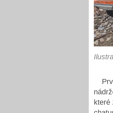
Ilustr
První
nádrž
které
chatu