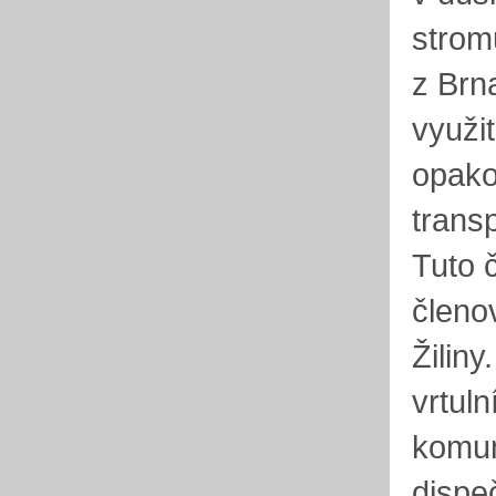
strom
z Brn
využi
opako
trans
Tuto 
členo
Žiliny
vrtuln
komun
dispe