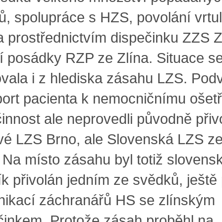
ů, spolupráce s HZS, povolání vrtu
a prostřednictvím dispečinku ZZS Z
tí posádky RZP ze Zlína. Situace s
vala i z hlediska zásahu LZS. Pod
port pacienta k nemocničnímu ošetř
činnost ale neprovedli původně přiv
vé LZS Brno, ale Slovenská LZS z
. Na místo zásahu byl totiž slovens
ík přivolán jedním ze svědků, ještě
ikací záchranářů HS se zlínským
činkem. Protože zásah proběhl na