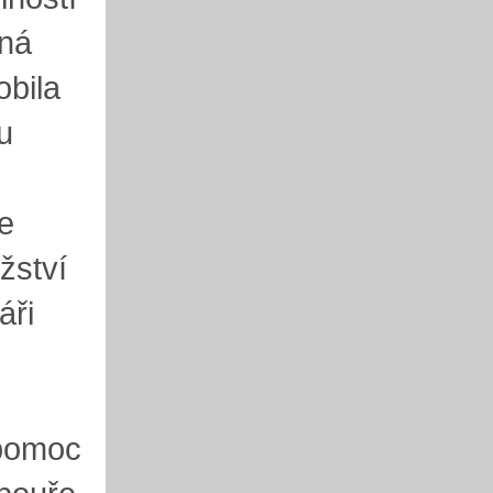
ená
obila
u
e
žství
áři
 pomoc