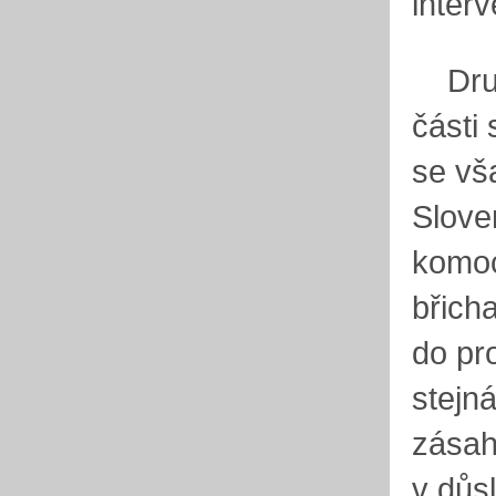
interv
Druhý
části
se vš
Slove
komoc
břich
do pr
stejná
zásah
v důs