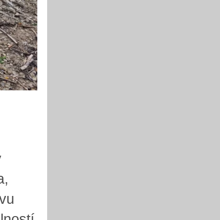
y
a,
ovu
lností