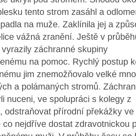
blesku tento strom zasáhl a odlom
padla na muže. Zaklínila jej a způs
lice vážná zranění. Ještě v průběh
 vyrazily záchranné skupiny
ženému na pomoc. Rychlý postup k
nému jim znemožňovalo velké mno
ých a polámaných stromů. Záchran
li nuceni, ve spolupráci s kolegy z
 odstraňovat přírodní překážky ve
 co nejdříve dostat zdravotnickou