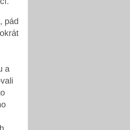
cí.
, pád
tokrát
u a
vali
to
ho
h