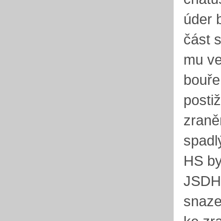
úder 
část s
mu ve
bouře
posti
zraně
spadl
HS by
JSDH,
snaze