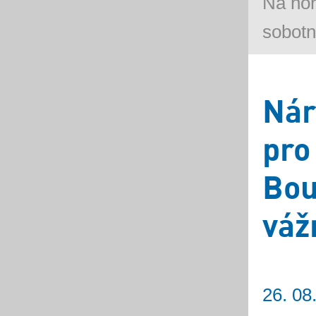
Na ho
sobotn
Nár
pro
Bou
váž
26. 08