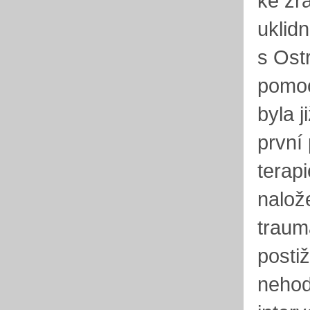
ke zr
uklidn
s Ost
pomoc
byla 
první
terap
nalož
traum
posti
nehod