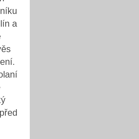
lníku
lín a
e
věs
ení.
olaní
e
ký
 před