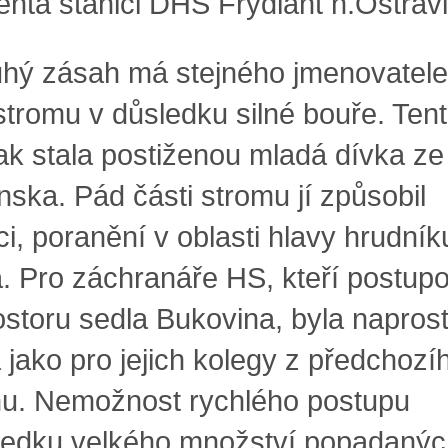
enta stanici DHS Frýdlant n.Ostravi
 zásah má stejného jmenovatele
 stromu v důsledku silné bouře. Ten
ak stala postiženou mladá dívka ze
nska. Pád části stromu jí způsobil
i, poranění v oblasti hlavy hrudník
a. Pro záchranáře HS, kteří postupo
ostoru sedla Bukovina, byla napros
 jako pro jejich kolegy z předchozí
u. Nemožnost rychlého postupu
ledku velkého množství popadanýc