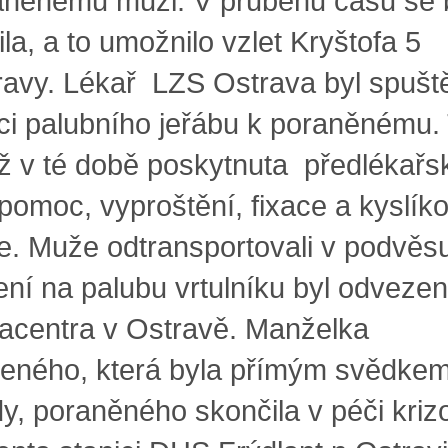
aněnému muži. V průběhu času se 
ila, a to umožnilo vzlet Kryštofa 5
ravy. Lékař LZS Ostrava byl spušt
i palubního jeřábu k poraněnému.
již v té době poskytnuta předlékařs
 pomoc, vyproštění, fixace a kyslík
ie. Muže odtransportovali v podvěs
ení na palubu vrtulníku byl odveze
acentra v Ostravě. Manželka
ženého, která byla přímým svědke
y, poraněného skončila v péči kri