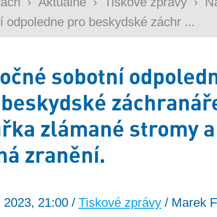
rách
›
Aktuálně
›
Tiskové zprávy
›
N
í odpoledne pro beskydské záchr ...
očné sobotní odpoled
 beskydské záchranář
řka zlámané stromy a
ná zranění.
. 2023, 21:00 /
Tiskové zprávy
/ Marek F