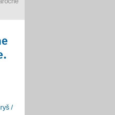
áročné
ne
e.
ryš /