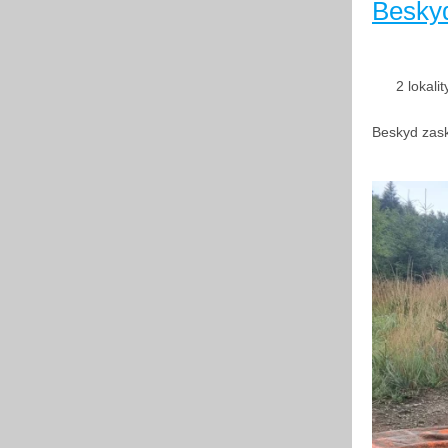
Besky
2 lokali
Beskyd zask