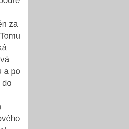
bouře
ěn za
 Tomu
ká
ová
u a po
n do
m
zového