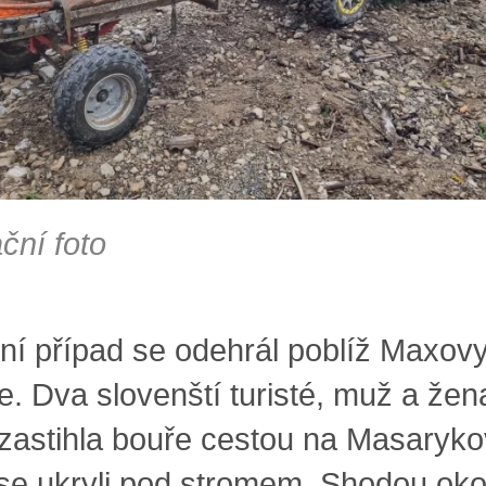
ační foto
 případ se odehrál poblíž Maxov
e. Dva slovenští turisté, muž a žen
 zastihla bouře cestou na Masaryk
se ukryli pod stromem. Shodou oko