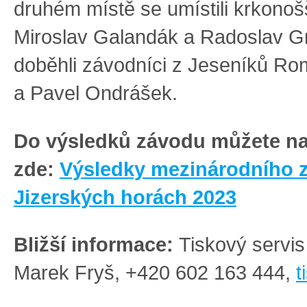
druhém místě se umístili krkonoš
Miroslav Galandák a Radoslav Gro
doběhli závodníci z Jeseníků Ro
a Pavel Ondrášek.
Do výsledků závodu můžete n
zde:
Výsledky mezinárodního 
Jizerských horách 2023
Bližší informace:
Tiskový serv
Marek Fryš, +420 602 163 444,
t