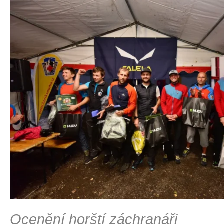
Ocenění horští záchranáři