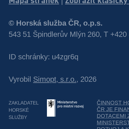
Mapa stránek
Zobrazit klasick
|
© Horská služba ČR, o.p.s.
543 51 Špindlerův Mlýn 260, T +420
ID schránky: u4zgr6q
Vyrobil
Simopt, s.r.o.
, 2026
ČINNOST H
ZAKLADATEL
ČR JE FIN
HORSKÉ
DOTACEMI 
SLUŽBY
MINISTERS