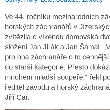
Ve 44. ročníku mezinárodních z
horských záchranářů v Jizerskýc
zvítězila o víkendu domovská dvo
složení Jan Jirák a Jan Šámal. „Ví
pro oba záchranáře o to cennější,
do starší kategorie. Přesto dokázal
mnohem mladší soupeře,“ řekl p
ředitel závodu a horský záchraná
Jiří Car.