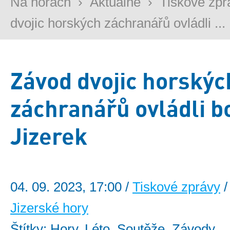
Na horách
›
Aktuálně
›
Tiskové zpr
dvojic horských záchranářů ovládli ...
Závod dvojic horskýc
záchranářů ovládli bo
Jizerek
04. 09. 2023, 17:00 /
Tiskové zprávy
/
Jizerské hory
Štítky: Hory, Léto, Soutěže, Závody