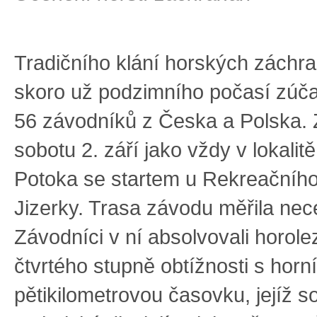
Tradičního klání horských záchr
skoro už podzimního počasí zúča
56 závodníků z Česka a Polska. 
sobotu 2. září jako vždy v lokalit
Potoka se startem u Rekreačního
Jizerky. Trasa závodu měřila nec
Závodníci v ní absolvovali horol
čtvrtého stupně obtížnosti s horn
pětikilometrovou časovku, jejíž so