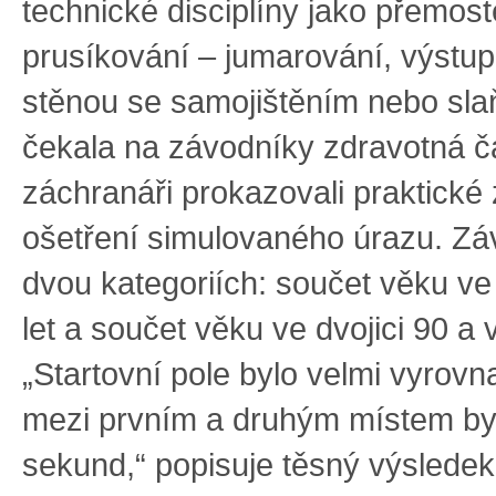
technické disciplíny jako přemost
prusíkování – jumarování, výstup
stěnou se samojištěním nebo slaň
čekala na závodníky zdravotná čá
záchranáři prokazovali praktické z
ošetření simulovaného úrazu. Záv
dvou kategoriích: součet věku ve 
let a součet věku ve dvojici 90 a v
„Startovní pole bylo velmi vyrovn
mezi prvním a druhým místem by
sekund,“ popisuje těsný výsledek 