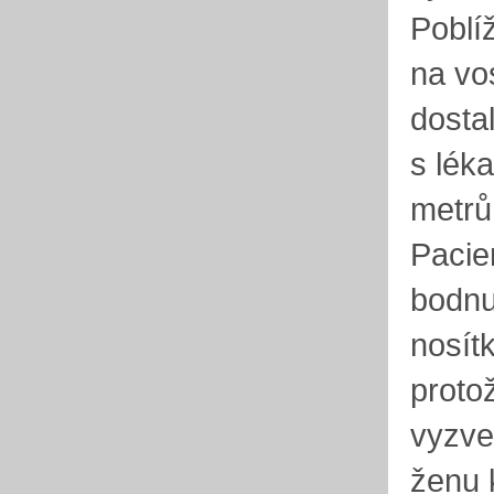
Poblí
na vo
dosta
s lék
metrů
Pacie
bodnut
nosít
proto
vyzve
ženu 