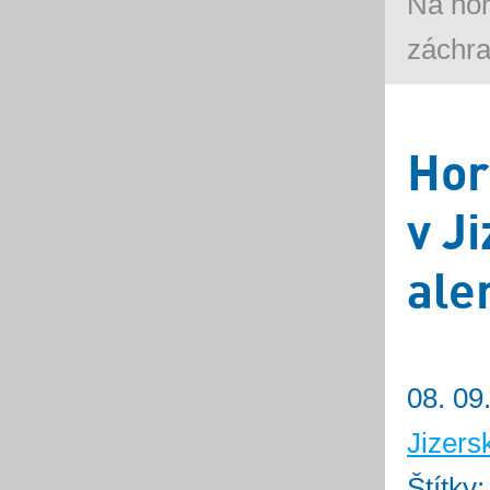
Na ho
záchra
Hor
v J
ale
08. 09
Jizers
Štítky