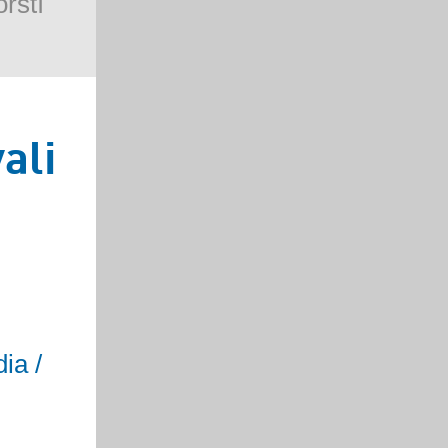
rští
ali
ia /