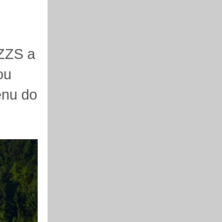
 ZZS a
ou
enu do