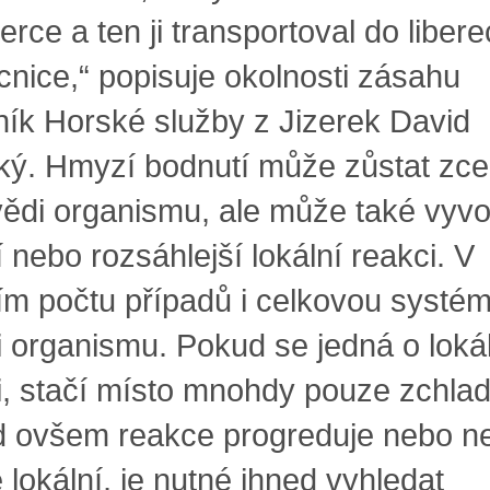
erce a ten ji transportoval do liber
nice,“ popisuje okolnosti zásahu
ník Horské služby z Jizerek David
ký. Hmyzí bodnutí může zůstat zce
ědi organismu, ale může také vyvo
 nebo rozsáhlejší lokální reakci. V
m počtu případů i celkovou systé
i organismu. Pokud se jedná o loká
i, stačí místo mnohdy pouze zchladi
 ovšem reakce progreduje nebo n
 lokální, je nutné ihned vyhledat