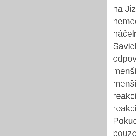
na Jiz
nemoc
náčel
Savic
odpov
menší
menší
reakc
reakc
Pokud
pouze