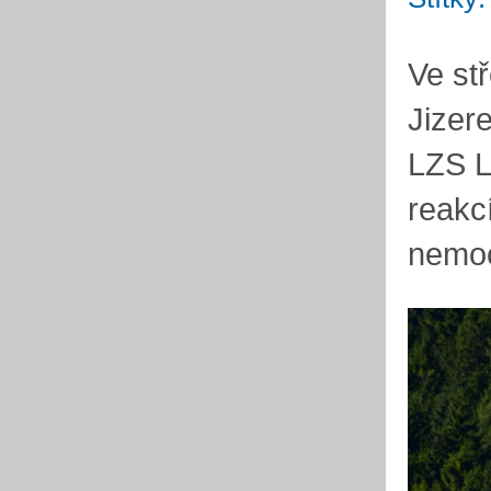
Ve st
Jizer
LZS L
reakc
nemoc