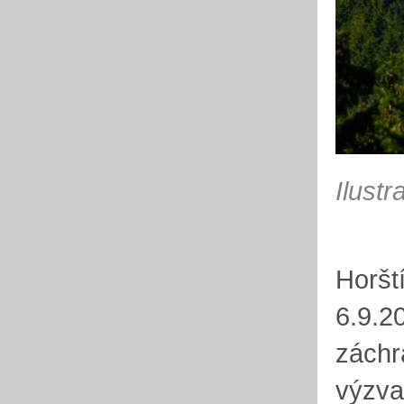
Ilustr
Horští
6.9.2
záchr
výzva