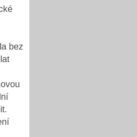
ecké
la bez
lat
movou
lní
t.
ení