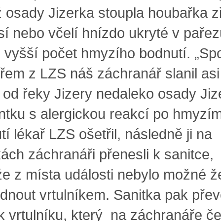
ž osady Jizerka stoupla houbařka 
sí nebo včelí hnízdo ukryté v pařez
l vyšší počet hmyzího bodnutí. „Sp
ařem z LZS náš záchranář slanil as
 od řeky Jizery nedaleko osady Jiz
ntku s alergickou reakcí po hmyzí
í lékař LZS ošetřil, následně ji na
kách záchranáři přenesli k sanitce,
že z místa události nebylo možné 
dnout vrtulníkem. Sanitka pak přev
k vrtulníku, který na záchranáře če