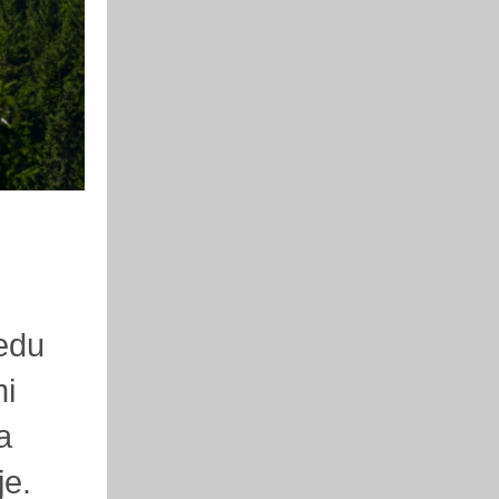
ředu
mi
a
je.