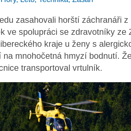
ředu zasahovali horští záchranáři z
ek ve spolupráci se zdravotníky ze
ibereckého kraje u ženy s alergick
í na mnohočetná hmyzí bodnutí. Ž
nice transportoval vrtulník.