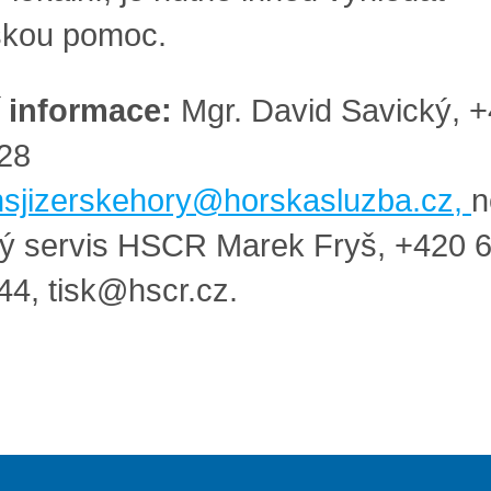
skou pomoc.
í informace:
Mgr. David Savický, 
28
hsjizerskehory@horskasluzba.cz
,
n
vý servis HSCR Marek Fryš, +420 
44,
tisk@hscr.cz
.