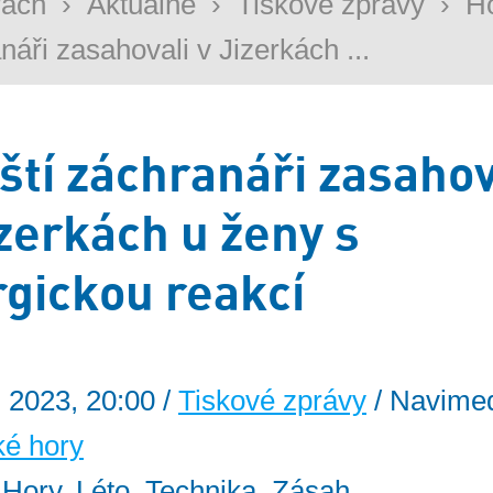
rách
›
Aktuálně
›
Tiskové zprávy
›
Ho
náři zasahovali v Jizerkách ...
ští záchranáři zasahov
izerkách u ženy s
rgickou reakcí
. 2023, 20:00 /
Tiskové zprávy
/ Navimed
ké hory
: Hory, Léto, Technika, Zásah