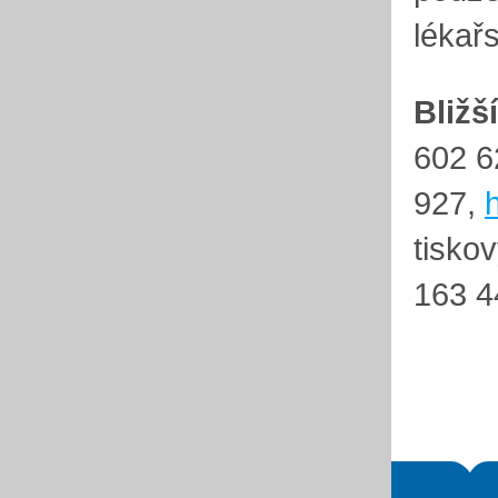
lékař
Bližš
602 6
927,
tisko
163 4