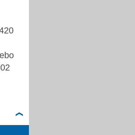
+420
ebo
602