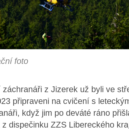
ační foto
 záchranáři z Jizerek už byli ve st
023 připraveni na cvičení s letecký
anáři, když jim po deváté ráno přišl
 z dispečinku ZZS Libereckého kra