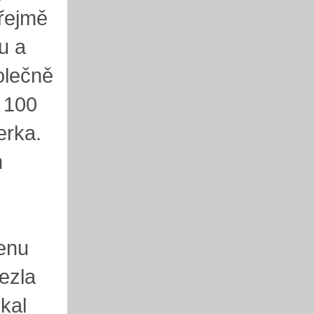
zřejmě
u a
olečně
i 100
erka.
m
ženu
ezla
kal