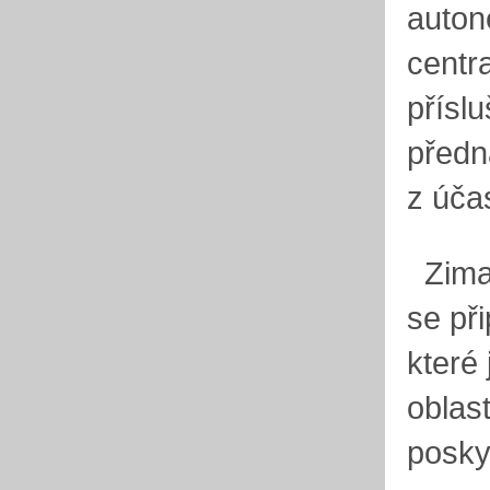
auton
centra
přísl
předn
z úča
Zima 
se při
které 
oblas
posky