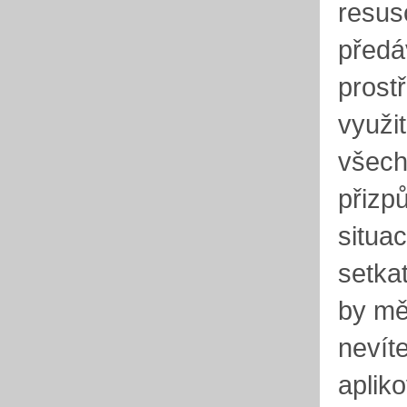
resus
předá
prost
využi
všech
přizp
situa
setka
by mě
nevít
aplik