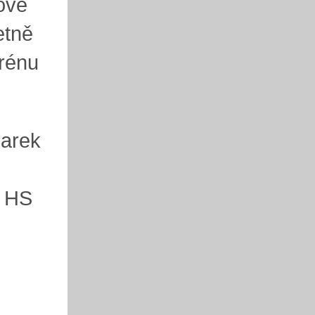
ové
etně
erénu
Marek
k HS