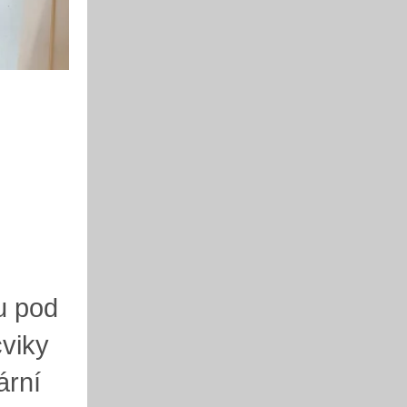
u pod
viky
ární