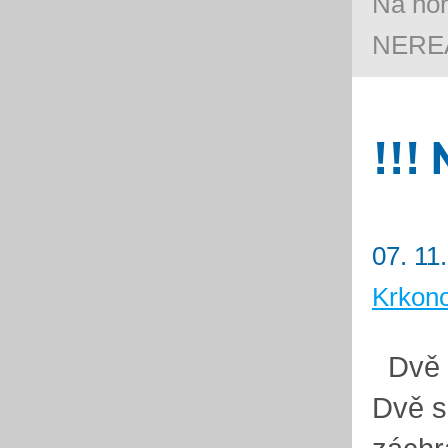
Na ho
NEREA
!!!
07. 11
Krkon
Dvě s
Dvě sl