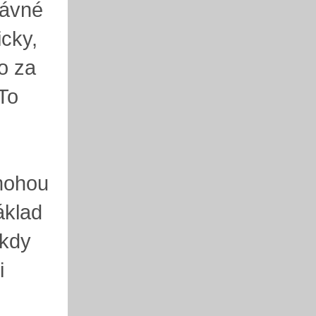
rávné
icky,
o za
To
 mohou
áklad
ikdy
i