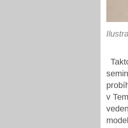
Ilustr
Takto
seminá
probí
v Tem
veden
model