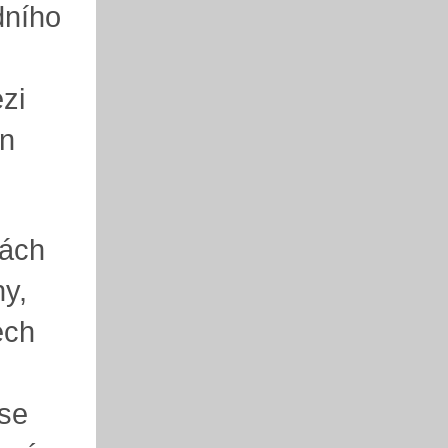
dního
zi
en
rách
hy,
ech
 se