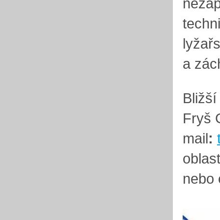
nezap
techn
lyžař
a zác
Bližš
Fryš
mail
:
oblas
nebo