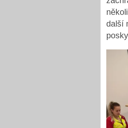
záchr
někol
další
posky