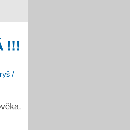
 !!!
ryš /
ověka.