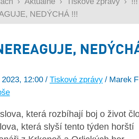
rách
›
Aktuálně
›
Tiskové zprávy
›
!!!
GUJE, NEDÝCHÁ !!!
 NEREAGUJE, NEDÝCHÁ
. 2023, 12:00 /
Tiskové zprávy
/ Marek F
oše
lova, která rozbíhají boj o život čl
ova, která slyší tento týden horští