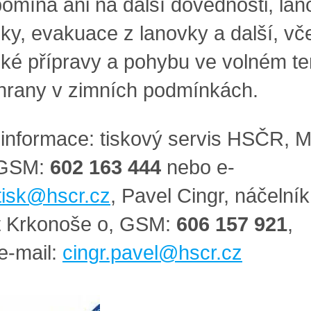
omíná ani na další dovednosti, lan
iky, evakuace z lanovky a další, vč
ské přípravy a pohybu ve volném t
hrany v zimních podmínkách.
í informace
:
tiskový servis HSČR, 
 GSM:
60
2 163 444
nebo e-
tisk@hscr.cz
,
Pavel Cingr, náčelní
t Krkonoše o, GSM:
606 157 921
,
e-mail:
cingr.pavel@hscr.cz