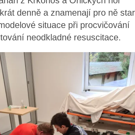
anáři z Krkonoš a Orlických hor
ikrát denně a znamenají pro ně star
 modelové situace při procvičování
tování neodkladné resuscitace.