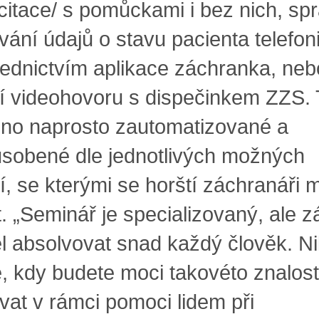
citace/ s pomůckami i bez nich, sp
vání údajů o stavu pacienta telefon
řednictvím aplikace záchranka, neb
tí videohovoru s dispečinkem ZZS. 
no naprosto zautomatizované a
ůsobené dle jednotlivých možných
cí, se kterými se horští záchranáři
t. „Seminář je specializovaný, ale z
l absolvovat snad každý člověk. N
e, kdy budete moci takovéto znalost
ovat v rámci pomoci lidem při