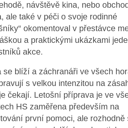
ehodě, návštěvě kina, nebo obcho
, ale také v péči o svoje rodinné
ušníky“ okomentoval v přestávce me
áškou a praktickými ukázkami jed
stníků akce.
se blíží a záchranáři ve všech ho
pravují s velkou intenzitou na zása
je čekají. Letošní příprava je ve vš
tech HS zaměřena především na
tování první pomoci, ale rozhodně