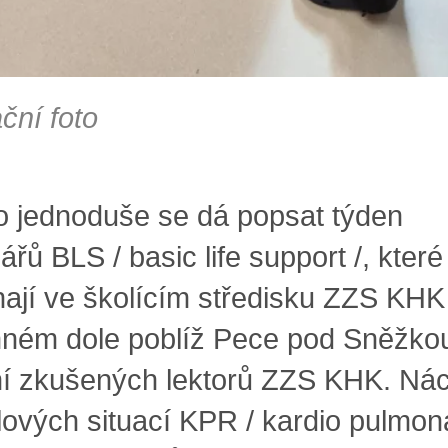
ační foto
 jednoduše se dá popsat týden
řů BLS / basic life support /, které
hají ve školícím středisku ZZS KHK
ném dole poblíž Pece pod Sněžko
í zkušených lektorů ZZS KHK. Nác
ových situací KPR / kardio pulmon