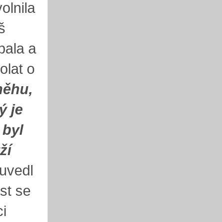
olnila
š
pala a
olat o
něhu,
ý je
 byl
ží
uvedl
st se
ci