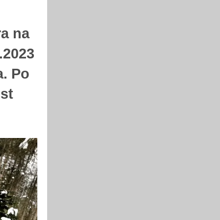
ra na
.2023
a. Po
st