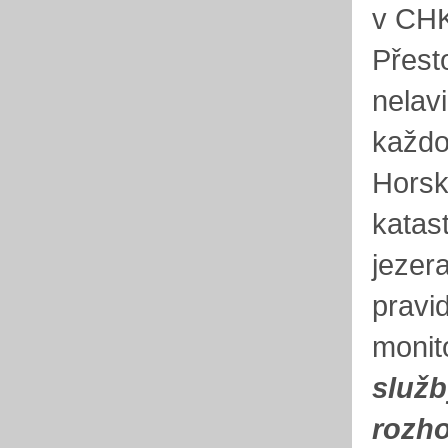
v CHK
Přest
nelav
každo
Horsk
katas
jezera
pravi
monit
služb
rozho