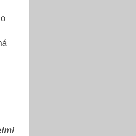
ko
má
elmi