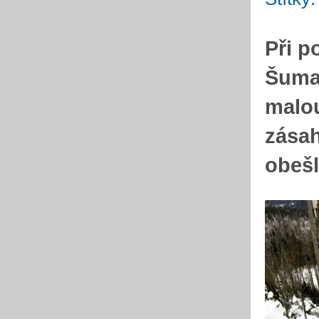
Při p
Šumav
malou
zásah
obešl