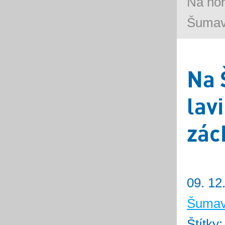
Na ho
Šumavě
Na 
lav
zác
09. 12
Šuma
Štítky