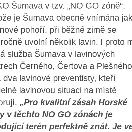
O Šumava v tzv. „NO GO zóně“.
ože je Šumava obecně vnímána ja
inové pohoří, při běžné zimě se
ročně uvolní několik lavin. I proto 
á služba Šumava v lavinových
trech Černého, Čertova a Plešného
 dva lavinové preventisty, kteří
delně lavinovou situaci na místě
orují.
„Pro kvalitní zásah Horské
y v těchto NO GO zónách je
dující terén perfektně znát. Je v