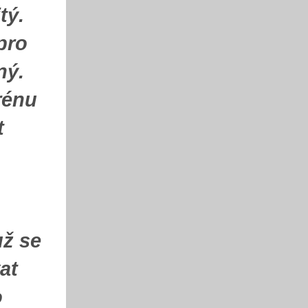
tý.
pro
ný.
rénu
t
už se
at
o