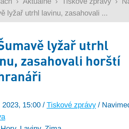
rách
›
Aktuálně
›
Tiskové zprávy
›
N
 lyžař utrhl lavinu, zasahovali ...
Šumavě lyžař utrhl
inu, zasahovali horští
hranáři
. 2023, 15:00 /
Tiskové zprávy
/ Navimed
va
: Hory, Laviny, Zima