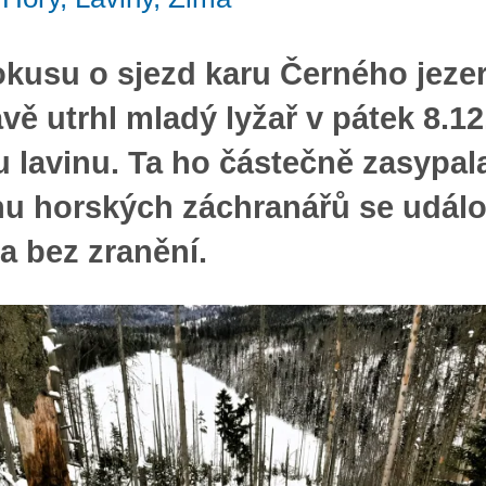
okusu o sjezd karu Černého jeze
ě utrhl mladý lyžař v pátek 8.12
 lavinu. Ta ho částečně zasypal
u horských záchranářů se událo
a bez zranění.