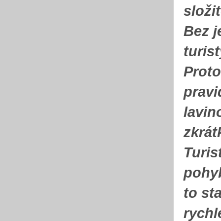
složi
Bez j
turis
Proto
pravi
lavin
zkrát
Turis
pohyb
to st
rychl