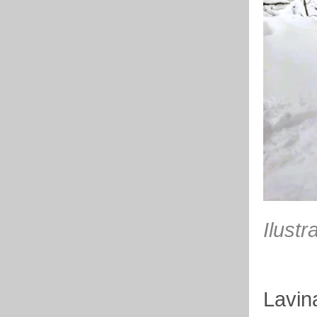
Ilustr
Lavin