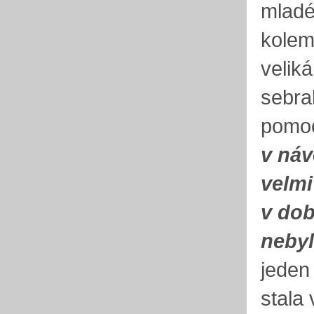
mladé
kolem
velik
sebral
pomo
v náv
velmi
v dob
nebyl
jeden
stala