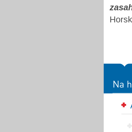
zasah
Horsk
Na h