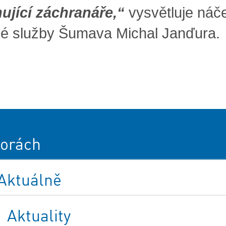
ující záchranáře,“
vysvětluje náče
é služby Šumava Michal Janďura.
orách
Aktuálně
Aktuality