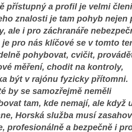
tě přístupný a profil je velmi členi
eho znalosti je tam pohyb nejen 
ty, ale i pro záchranáře nebezpeč
 je pro nás klíčové se v tomto te
delně pohybovat, cvičit, provádě
ové měření, chodit na kontroly,
ka být v rajónu fyzicky přítomni.
té by se samozřejmě neměli
ovat tam, kde nemají, ale když 
ane, Horská služba musí zasahov
e, profesionálně a bezpečně i pr