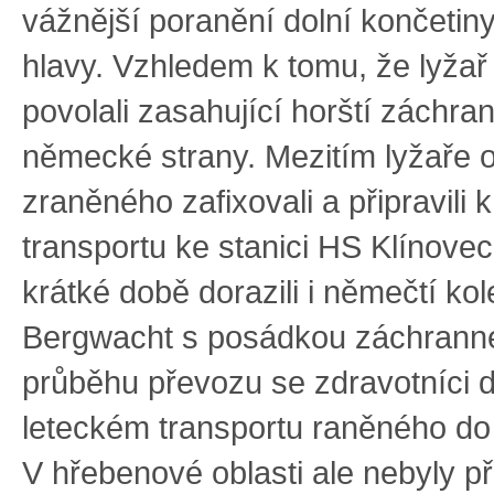
vážnější poranění dolní končetiny
hlavy. Vzhledem k tomu, že lyžař
povolali zasahující horští záchran
německé strany. Mezitím lyžaře oš
zraněného zafixovali a připravili
transportu ke stanici HS Klínove
krátké době dorazili i němečtí ko
Bergwacht s posádkou záchranné
průběhu převozu se zdravotníci d
leteckém transportu raněného d
V hřebenové oblasti ale nebyly př