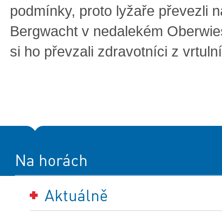
podmínky, proto lyžaře převezli n
Bergwacht v nedalekém Oberwies
si ho převzali zdravotníci z vrtuln
Na horách
Aktuálně