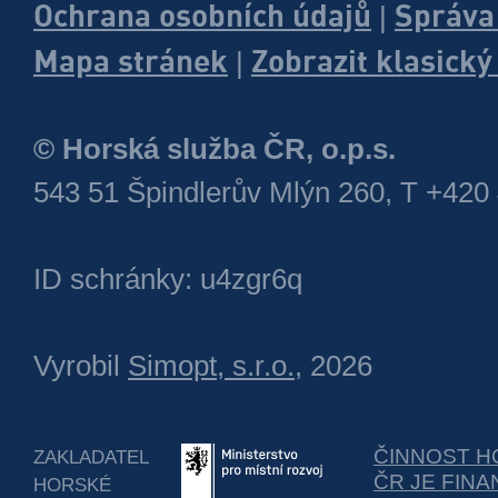
Ochrana osobních údajů
Správa
|
Mapa stránek
Zobrazit klasick
|
© Horská služba ČR, o.p.s.
543 51 Špindlerův Mlýn 260, T +420
ID schránky: u4zgr6q
Vyrobil
Simopt, s.r.o.
, 2026
ČINNOST H
ZAKLADATEL
ČR JE FIN
HORSKÉ