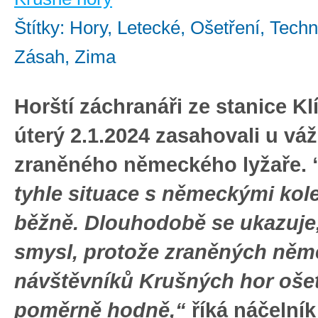
Štítky: Hory, Letecké, Ošetření, Techn
Zásah, Zima
Horští záchranáři ze stanice Kl
úterý 2.1.2024 zasahovali u vá
zraněného německého lyžaře. 
tyhle situace s německými kol
běžně. Dlouhodobě se ukazuje,
smysl, protože zraněných ně
návštěvníků Krušných hor oše
poměrně hodně,“
říká náčelní