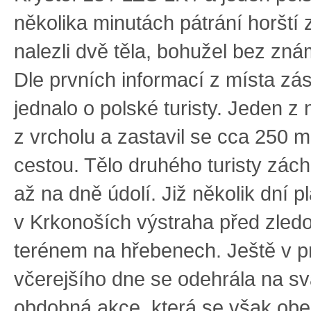
několika minutách pátrání horští 
nalezli dvě těla, bohužel bez zná
Dle prvních informací z místa zá
jednalo o polské turisty. Jeden z 
z vrcholu a zastavil se cca 250 m
cestou. Tělo druhého turisty záchr
až na dně údolí. Již několik dní pl
v Krkonoších výstraha před zled
terénem na hřebenech. Ještě v 
včerejšího dne se odehrála na s
obdobná akce, která se však obe