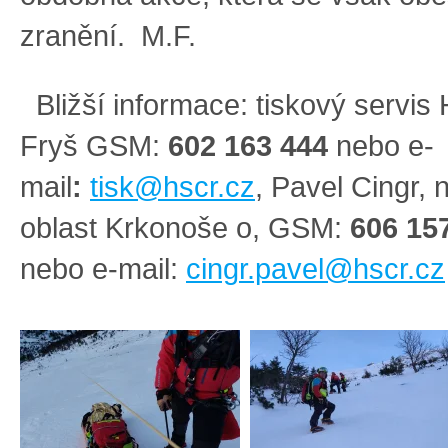
zranění. M.F.
Bližší informace
:
tiskový servis
Fryš GSM:
60
2 163 444
nebo e-
mail
:
tisk@hscr.cz
,
Pavel Cingr, 
oblast Krkonoše o, GSM:
606 15
nebo
e-mail:
cingr.pavel@hscr.cz