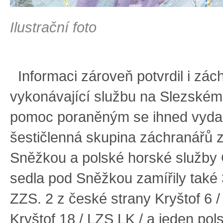
Ilustrační foto
Informaci zároveň potvrdil i zác
vykonávající službu na Slezské
pomoc poraněným se ihned vyda
šestičlenná skupina záchranářů 
Sněžkou a polské horské služb
sedla pod Sněžkou zamířily také 
ZZS. 2 z české strany Kryštof 6 
Kryštof 18 / LZS LK / a jeden pol