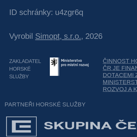
ID schránky: u4zgr6q
Vyrobil
Simopt, s.r.o.
, 2026
ČINNOST H
ZAKLADATEL
ČR JE FIN
HORSKÉ
DOTACEMI 
SLUŽBY
MINISTERS
ROZVOJ A 
PARTNEŘI HORSKÉ SLUŽBY