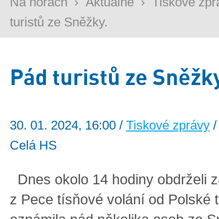
Na horách
›
Aktuálně
›
Tiskové zpr
turistů ze Sněžky.
Pád turistů ze Sněžk
30. 01. 2024, 16:00 /
Tiskové zprávy
/
Celá HS
Dnes okolo 14 hodiny obdrželi z
z Pece tísňové volání od Polské tu