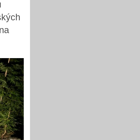
u
ských
 na