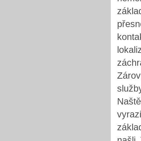
zákla
přesn
kontak
lokali
záchr
Zárov
služb
Naště
vyraz
zákla
našli