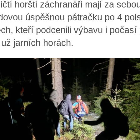
ičtí horští záchranáři mají za sebo
dovou úspěšnou pátračku po 4 pol
ech, kteří podcenili výbavu i počasí
 už jarních horách.