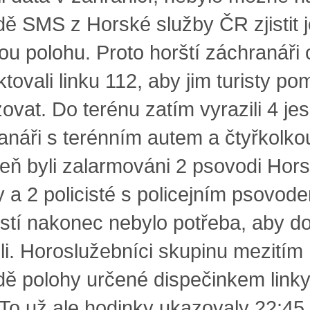
dě SMS z Horské služby ČR zjistit j
ou polohu. Proto horští záchranáři 
tovali linku 112, aby jim turisty po
zovat. Do terénu zatím vyrazili 4 jes
anáři s terénním autem a čtyřkolko
eň byli zalarmováni 2 psovodi Hor
y a 2 policisté s policejním psovod
stí nakonec nebylo potřeba, aby d
ili. Horoslužebníci skupinu mezitím
dě polohy určené dispečinkem link
. To už ale hodinky ukazovaly 22:45