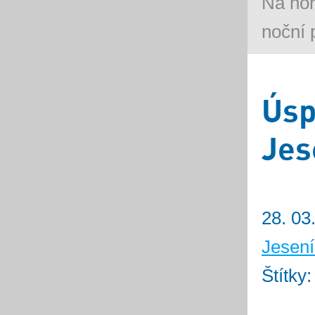
Na ho
noční 
Úsp
Jes
28. 03
Jesení
Štítky