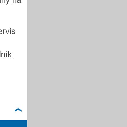
ervis
lník