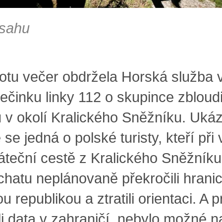
sahu
otu večer obdržela Horská služba 
pečinku linky 112 o skupince zbloud
tů v okolí Kralického Sněžníku. Uká
 se jedná o polské turisty, kteří při 
áteční cestě z Kralického Sněžníku
chatu neplánovaně překročili hranic
 republikou a ztratili orientaci. A 
i data v zahraničí, nebylo možné n