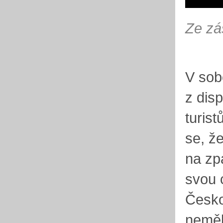
Ze zá
V sob
z dis
turis
se, že
na zp
svou 
Českou
neměl