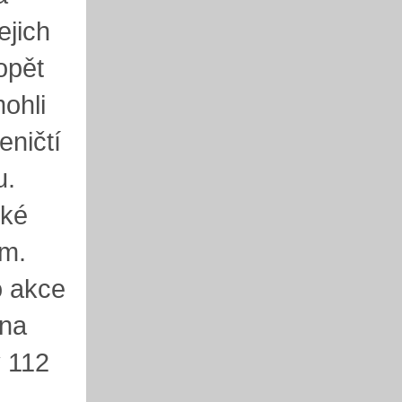
ejich
opět
mohli
eničtí
u.
ské
em.
o akce
 na
y 112