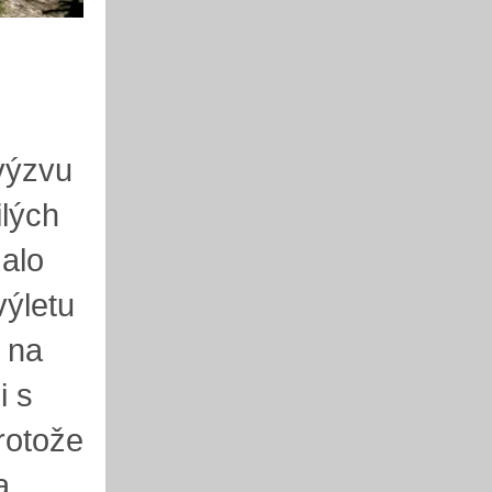
výzvu
ilých
zalo
výletu
 na
i s
protože
a