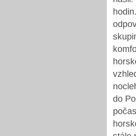
hodin.
odpov
skupin
komfo
horsko
vzhled
nocleh
do Pol
počasí
horsko
stále