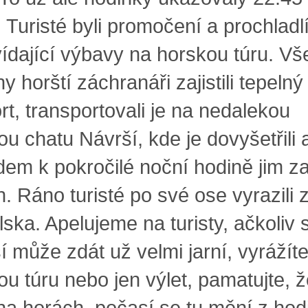
 Turisté byli promočení a prochladl
ídající výbavy na horskou túru. V
y horští záchranáři zajistili tepelný
rt, transportovali je na nedalekou
u chatu Návrší, kde je dovyšetřili 
em k pokročilé noční hodině jim zaji
. Ráno turisté po své ose vyrazili 
ska. Apelujeme na turisty, ačkoliv 
 může zdát už velmi jarní, vyrážíte
u túru nebo jen výlet, pamatujte, ž
 na horách, počasí se tu mění z hod