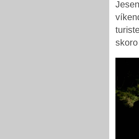
Jesen
víken
turist
skoro