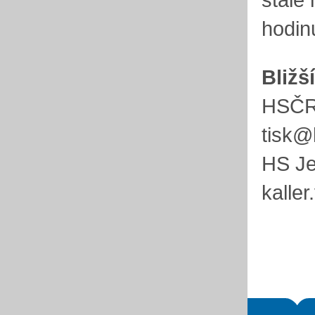
hodin
Bližš
HSČR,
tisk@
HS Je
kalle