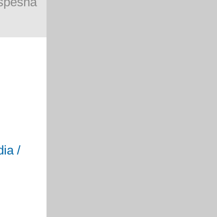
spěšná
ia /