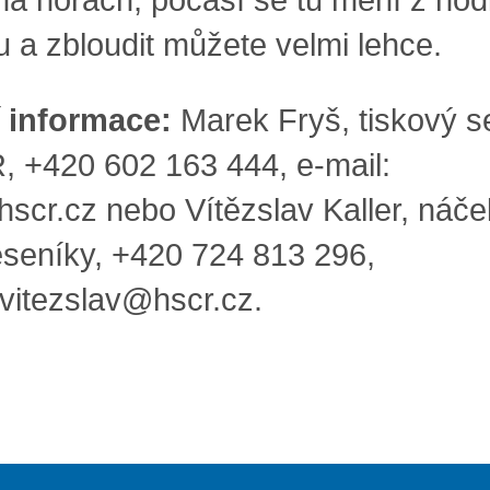
u a zbloudit můžete velmi lehce.
í informace:
Marek Fryš, tiskový s
 +420 602 163 444, e-mail:
hscr.cz
nebo Vítězslav Kaller, náče
seníky, +420 724 813 296,
r.vitezslav@hscr.cz
.