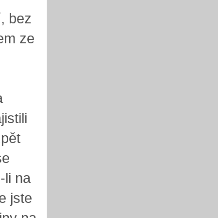
í, bez
šem ze
a
stili
zpět
se
-li na
e jste
iny na