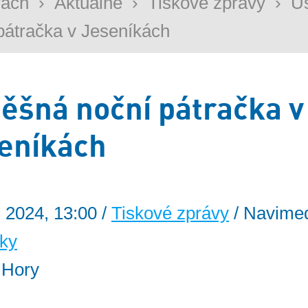
rách
›
Aktuálně
›
Tiskové zprávy
›
Ú
pátračka v Jeseníkách
ěšná noční pátračka v
eníkách
. 2024, 13:00 /
Tiskové zprávy
/ Navimed
ky
: Hory