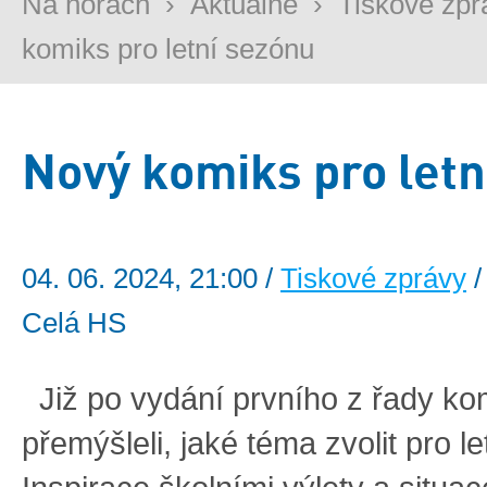
Na horách
›
Aktuálně
›
Tiskové zpr
komiks pro letní sezónu
Nový komiks pro letn
04. 06. 2024, 21:00 /
Tiskové zprávy
/
Celá HS
Již po vydání prvního z řady ko
přemýšleli, jaké téma zvolit pro l