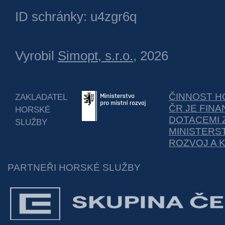
ID schránky: u4zgr6q
Vyrobil
Simopt, s.r.o.
, 2026
ČINNOST H
ZAKLADATEL
ČR JE FIN
HORSKÉ
DOTACEMI 
SLUŽBY
MINISTERS
ROZVOJ A 
PARTNEŘI HORSKÉ SLUŽBY