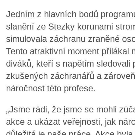
Jedním z hlavních bodů program
slanění ze Stezky korunami strom
simulovala záchranu zraněné oso
Tento atraktivní moment přilákal
diváků, kteří s napětím sledovali 
zkušených záchranářů a zároveň 
náročnost této profese.
„Jsme rádi, že jsme se mohli zúča
akce a ukázat veřejnosti, jak nár
důležitá je naše práce. Akce byla