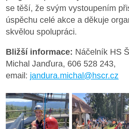
se těší, že svým vystoupením při
úspěchu celé akce a děkuje orga
skvělou spolupráci.
Bližší informace:
Náčelník HS 
Michal Janďura, 606 528 243,
email:
jandura.michal@hscr.cz