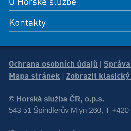
O Horské službě
Kontakty
Ochrana osobních údajů
Správa
|
Mapa stránek
Zobrazit klasick
|
© Horská služba ČR, o.p.s.
543 51 Špindlerův Mlýn 260, T +420