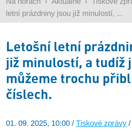
Na horách
›
Aktuálně
›
Tiskové zpr
letní prázdniny jsou již minulostí, ...
Letošní letní prázdni
již minulostí, a tudíž 
můžeme trochu přiblí
číslech.
01. 09. 2025, 10:00 /
Tiskové zprávy
/