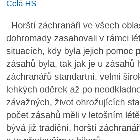
Celá HS
Horští záchranáři ve všech obla
dohromady zasahovali v rámci lé
situacích, kdy byla jejich pomoc 
zásahů byla, tak jak je u zásahů
záchranářů standartní, velmi širo
lehkých oděrek až po neodkladn
závažných, život ohrožujících sta
počet zásahů měli v letošním létě,
bývá již tradiční, horští záchraná