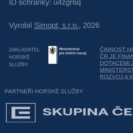
ID schránky: u4zgr6q
Vyrobil
Simopt, s.r.o.
, 2026
ČINNOST H
ZAKLADATEL
ČR JE FIN
HORSKÉ
DOTACEMI 
SLUŽBY
MINISTERS
ROZVOJ A 
PARTNEŘI HORSKÉ SLUŽBY