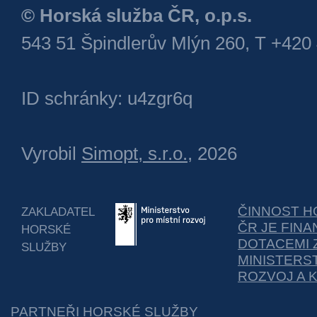
© Horská služba ČR, o.p.s.
543 51 Špindlerův Mlýn 260, T +420
ID schránky: u4zgr6q
Vyrobil
Simopt, s.r.o.
, 2026
ČINNOST H
ZAKLADATEL
ČR JE FIN
HORSKÉ
DOTACEMI 
SLUŽBY
MINISTERS
ROZVOJ A 
PARTNEŘI HORSKÉ SLUŽBY