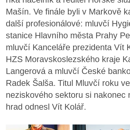
Mašín. Ve finále byli v Markově ka
další profesionálové: mluvčí Hyg
stanice Hlavního města Prahy Pe
mluvčí Kanceláře prezidenta Vít K
HZS Moravskoslezského kraje K
Langerová a mluvčí České banko
Radek Šalša. Titul Mluvčí roku v
neziskového sektoru si nakonec 
hrad odnesl Vít Kolář.