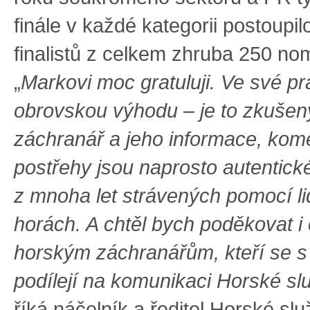
finále v každé kategorii postoupil
finalistů z celkem zhruba 250 no
„
Markovi moc gratuluji. Ve své pr
obrovskou výhodu – je to zkušen
záchranář a jeho informace, kom
postřehy jsou naprosto autentick
z mnoha let strávených pomocí l
horách. A chtěl bych poděkovat i
horským záchranářům, kteří se 
podílejí na komunikaci Horské sl
říká náčelník a ředitel Horské sl