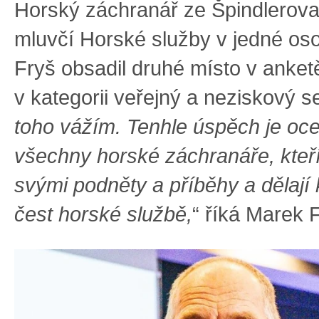
Horský záchranář ze Špindlerova
mluvčí Horské služby v jedné o
Fryš obsadil druhé místo v anket
v kategorii veřejný a neziskový se
toho vážím. Tenhle úspěch je oc
všechny horské záchranáře, kteří 
svými podněty a příběhy a dělají
čest horské službě,
“ říká Marek 