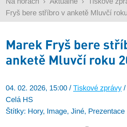
Na horách
›
Aktuálně
›
Tiskové zpr
Fryš bere stříbro v anketě Mluvčí roku 
Marek Fryš bere stří
anketě Mluvčí roku 
04. 02. 2026, 15:00 /
Tiskové zprávy
/
Celá HS
Štítky: Hory, Image, Jiné, Prezentace