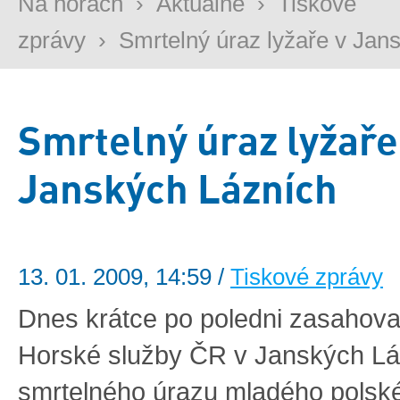
Na horách
›
Aktuálně
›
Tiskové
zprávy
›
Smrtelný úraz lyžaře v Jan
Smrtelný úraz lyžaře
Janských Lázních
13. 01. 2009, 14:59 /
Tiskové zprávy
Dnes krátce po poledni zasahoval
Horské služby ČR v Janských Lá
smrtelného úrazu mladého polské