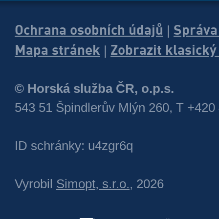
Ochrana osobních údajů
Správa
|
Mapa stránek
Zobrazit klasick
|
© Horská služba ČR, o.p.s.
543 51 Špindlerův Mlýn 260, T +420
ID schránky: u4zgr6q
Vyrobil
Simopt, s.r.o.
, 2026