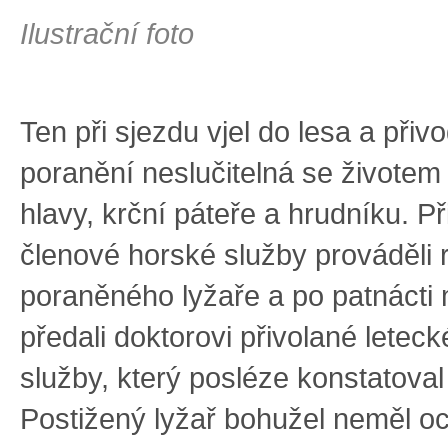
Ilustrační foto
Ten při sjezdu vjel do lesa a přivod
poranění neslučitelná se životem 
hlavy, krční páteře a hrudníku. Př
členové horské služby prováděli 
poraněného lyžaře a po patnácti
předali doktorovi přivolané letec
služby, který posléze konstatoval
Postižený lyžař bohužel neměl o