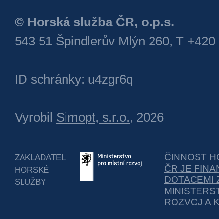
© Horská služba ČR, o.p.s.
543 51 Špindlerův Mlýn 260, T +420
ID schránky: u4zgr6q
Vyrobil
Simopt, s.r.o.
, 2026
ČINNOST H
ZAKLADATEL
ČR JE FIN
HORSKÉ
DOTACEMI 
SLUŽBY
MINISTERS
ROZVOJ A 