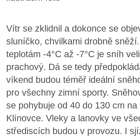
Vítr se zklidnil a dokonce se objev
sluníčko, chvilkami drobně sněží
teplotám -4°C až -7°C je sníh veli
prachový. Dá se tedy předpoklád
víkend budou téměř ideální sně
pro všechny zimní sporty. Sněho
se pohybuje od 40 do 130 cm na 
Klínovce. Vleky a lanovky ve vše
střediscích budou v provozu. I sj