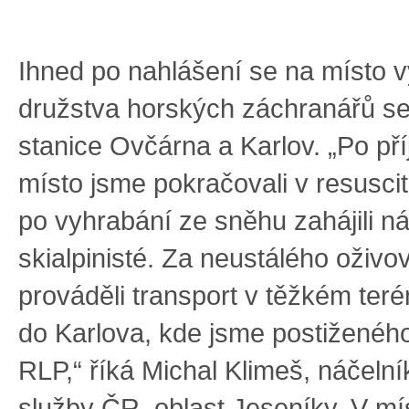
Ihned po nahlášení se na místo 
družstva horských záchranářů s
stanice Ovčárna a Karlov. „Po př
místo jsme pokračovali v resuscit
po vyhrabání ze sněhu zahájili n
skialpinisté. Za neustálého oživo
prováděli transport v těžkém te
do Karlova, kde jsme postiženého
RLP,“ říká Michal Klimeš, náčeln
služby ČR, oblast Jeseníky. V m