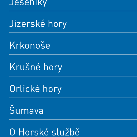
Jeseníky
Jizerské hory
Krkonoše
Krušné hory
Orlické hory
Šumava
O Horské službě