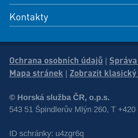
Kontakty
Ochrana osobních údajů
Správa
|
Mapa stránek
Zobrazit klasick
|
© Horská služba ČR, o.p.s.
543 51 Špindlerův Mlýn 260, T +420
ID schránky: u4zgr6q