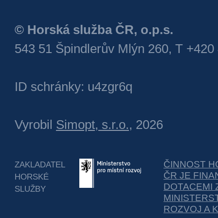
© Horská služba ČR, o.p.s.
543 51 Špindlerův Mlýn 260, T +420
ID schránky: u4zgr6q
Vyrobil
Simopt, s.r.o.
, 2026
ČINNOST H
ZAKLADATEL
ČR JE FIN
HORSKÉ
DOTACEMI 
SLUŽBY
MINISTERS
ROZVOJ A 