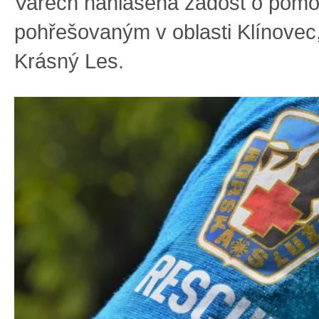
Varech nahlášena žádost o pom
pohřešovaným v oblasti Klínovec
Krásný Les.