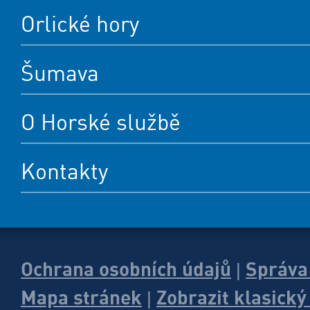
Orlické hory
Šumava
O Horské službě
Kontakty
Ochrana osobních údajů
Správa
|
Mapa stránek
Zobrazit klasick
|