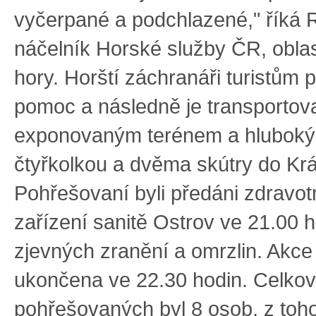
vyčerpané a podchlazené," říká R
náčelník Horské služby ČR, obla
hory. Horští záchranáři turistům p
pomoc a následně je transportova
exponovaným terénem a hlubok
čtyřkolkou a dvěma skútry do Kr
Pohřešovaní byli předáni zdravo
zařízení sanitě Ostrov ve 21.00 
zjevných zranění a omrzlin. Akce
ukončena ve 22.30 hodin. Celkov
pohřešovaných byl 8 osob, z toho