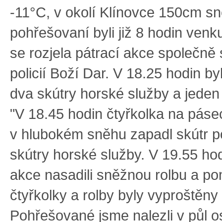
-11°C, v okolí Klínovce 150cm s
pohřešovaní byli již 8 hodin ven
se rozjela pátrací akce společně
policií Boží Dar. V 18.25 hodin b
dva skútry horské služby a jeden 
"V 18.45 hodin čtyřkolka na pás
v hlubokém sněhu zapadl skútr po
skútry horské služby. V 19.55 ho
akce nasadili sněžnou rolbu a p
čtyřkolky a rolby byly vyproštěny 
Pohřešované jsme nalezli v půl 