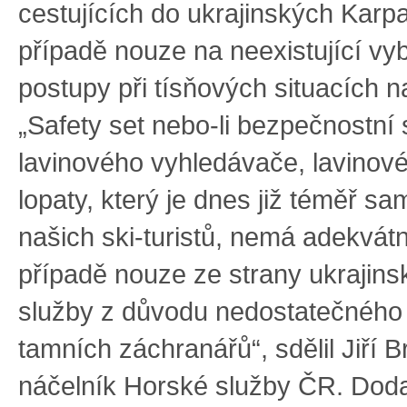
cestujících do ukrajinských Karpa
případě nouze na neexistující vyb
postupy při tísňových situacích n
„Safety set nebo-li bezpečnostní 
lavinového vyhledávače, lavinov
lopaty, který je dnes již téměř s
našich ski-turistů, nemá adekvátní
případě nouze ze strany ukrajins
služby z důvodu nedostatečného
tamních záchranářů“, sdělil Jiří 
náčelník Horské služby ČR. Doda