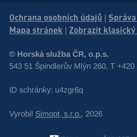
Ochrana osobních údajů
Správa
|
Mapa stránek
Zobrazit klasick
|
© Horská služba ČR, o.p.s.
543 51 Špindlerův Mlýn 260, T +420
ID schránky: u4zgr6q
Vyrobil
Simopt, s.r.o.
, 2026