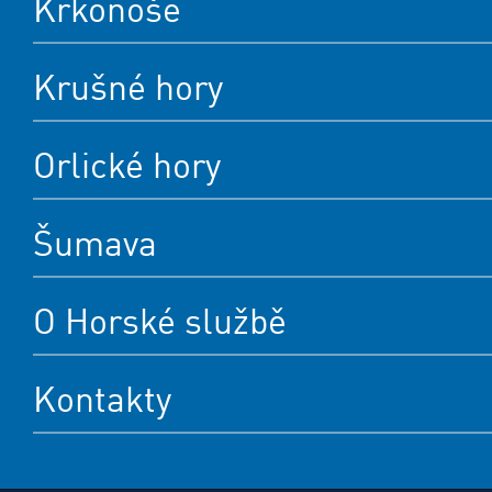
Krkonoše
Krušné hory
Orlické hory
Šumava
O Horské službě
Kontakty