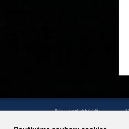
Ochrana osobních údajů
|
Z
Správa cookies
Mapa
H
|
stránek
Zobrazit mobilní
|
web