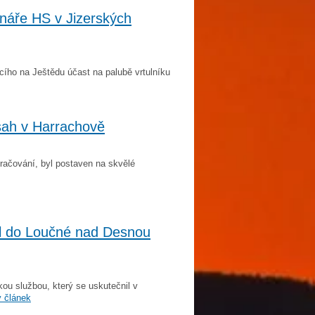
náře HS v Jizerských
cího na Ještědu účast na palubě vrtulníku
sah v Harrachově
račování, byl postaven na skvělé
al do Loučné nad Desnou
kou službou, který se uskutečnil v
ý článek