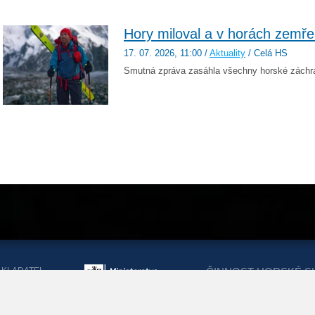
Hory miloval a v horách zemře
17. 07. 2026
, 11:00
/
Aktuality
/ Celá HS
Smutná zpráva zasáhla všechny horské záchra
AKLADATEL
ČINNOST HORSKÉ S
ORSKÉ SLUŽBY
DOTACEMI Z MINIST
KRAJŮ