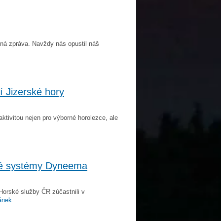
ná zpráva. Navždy nás opustil náš
í Jizerské hory
í aktivitou nejen pro výborné horolezce, ale
vé systémy Dyneema
Horské služby ČR zúčastnili v
ánek