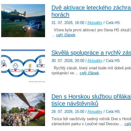
Dvě aktivace leteckého záchra
horách
31. 07. 2026
, 16:00
/
Aktuality
/ Celá HS
Včera byla první aktivací pro člena HS slouží
...
celý článek
Skvělá spolupráce a rychlý zá
30. 07. 2026
, 20:00
/
Aktuality
/ Celá HS
Rychlý zásah, který snad bude mít dobré pok
spolupráci se ...
celý článek
Den s Horskou službou přilák
tisíce návštěvníků
28. 07. 2026
, 15:00
/
Aktuality
/ Celá HS
Tisíce lidí navštívily sedmý ročník Dne s Hors
zámeckém parku v Loučné nad Desnou ...
cel