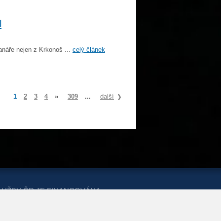
l
náře nejen z Krkonoš ...
celý článek
1
2
3
4
»
309
...
další
LUŽBY ČR JE FINANCOVÁNA
ERSTVA PRO MÍSTNÍ ROZVOJ A