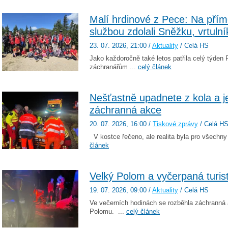
Malí hrdinové z Pece: Na pří
službou zdolali Sněžku, vrtulní
23. 07. 2026
, 21:00
/
Aktuality
/ Celá HS
Jako každoročně také letos patřila celý týd
záchranářům ...
celý článek
Nešťastně upadnete z kola a j
záchranná akce
20. 07. 2026
, 16:00
/
Tiskové zprávy
/ Celá H
V kostce řečeno, ale realita byla pro všechny
článek
Velký Polom a vyčerpaná turis
19. 07. 2026
, 09:00
/
Aktuality
/ Celá HS
Ve večerních hodinách se rozběhla záchranná 
Polomu. ...
celý článek