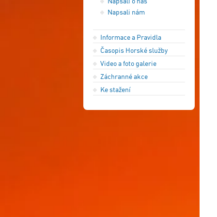
Napsali o nás
Napsali nám
Informace a Pravidla
Časopis Horské služby
Video a foto galerie
Záchranné akce
Ke stažení