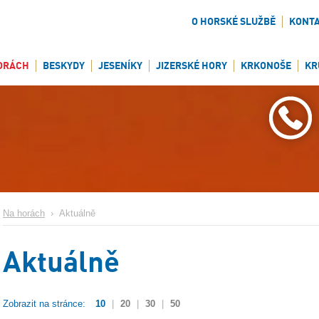
O HORSKÉ SLUŽBĚ
KONT
ORÁCH
BESKYDY
JESENÍKY
JIZERSKÉ HORY
KRKONOŠE
KR
Na horách
›
Aktuálně
Aktuálně
Zobrazit na stránce:
10
|
20
|
30
|
50