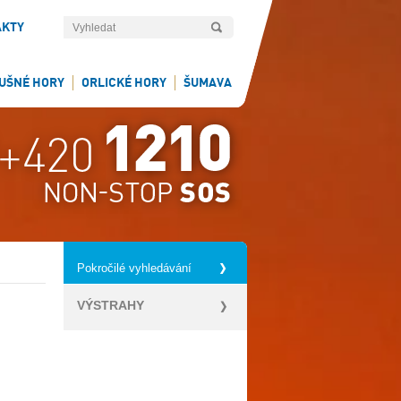
AKTY
UŠNÉ HORY
ORLICKÉ HORY
ŠUMAVA
Pokročilé vyhledávání
VÝSTRAHY