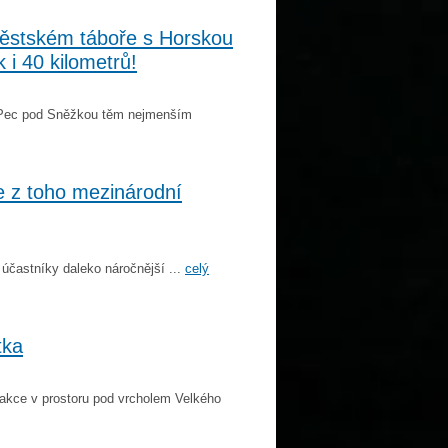
městském táboře s Horskou
k i 40 kilometrů!
en Pec pod Sněžkou těm nejmenším
e z toho mezinárodní
S
 účastníky daleko náročnější ...
celý
tka
akce v prostoru pod vrcholem Velkého