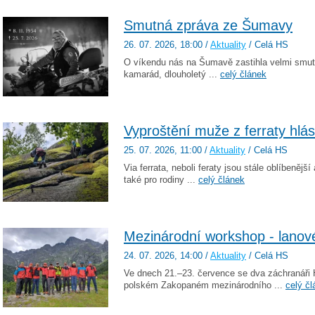
Smutná zpráva ze Šumavy
26. 07. 2026
, 18:00
/
Aktuality
/ Celá HS
O víkendu nás na Šumavě zastihla velmi smut
kamarád, dlouholetý ...
celý článek
Vyproštění muže z ferraty hlás
25. 07. 2026
, 11:00
/
Aktuality
/ Celá HS
Via ferrata, neboli feraty jsou stále oblíbenějš
také pro rodiny ...
celý článek
Mezinárodní workshop - lano
24. 07. 2026
, 14:00
/
Aktuality
/ Celá HS
Ve dnech 21.–23. července se dva záchranáři 
polském Zakopaném mezinárodního ...
celý čl