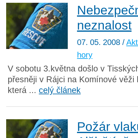
Nebezpeč
neznalost
07. 05. 2008
/
Akt
hory
V sobotu 3.května došlo v Tisskýc
přesněji v Rájci na Komínové věži k
která ...
celý článek
Požár vlak