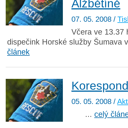
Alžbětíně
07. 05. 2008
/
Tis
Včera ve 13.37 
dispečink Horské služby Šumava v
článek
Korespond
05. 05. 2008
/
Akt
...
celý člán