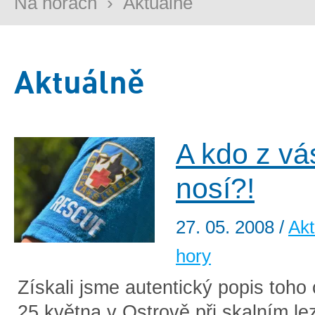
Na horách
›
Aktuálně
Aktuálně
A kdo z vá
nosí?!
27. 05. 2008
/
Akt
hory
Získali jsme autentický popis toho
25.května v Ostrově při skalním leze