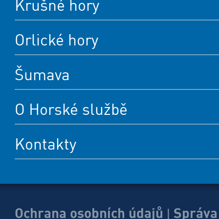
Krušné hory
Orlické hory
Šumava
O Horské službě
Kontakty
Ochrana osobních údajů
Správa
|