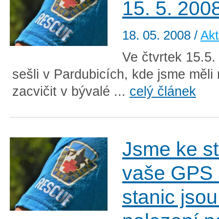
15. 5. 200
18. 05. 2008
/
Akt
Ve čtvrtek 15.5
sešli v Pardubicích, kde jsme měli
zacvičit v bývalé ...
celý článek
Jsme ke st
vaše GPS 
stanic jsou