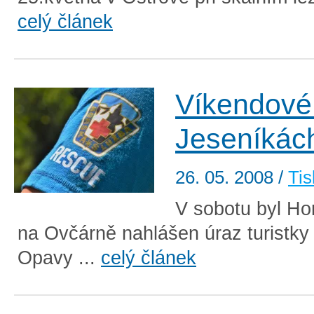
celý článek
Víkendové
Jeseníkác
26. 05. 2008
/
Tis
V sobotu byl Ho
na Ovčárně nahlášen úraz turistky 
Opavy ...
celý článek