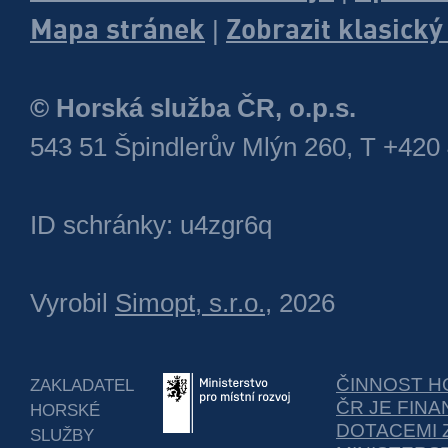
Mapa stránek
Zobrazit klasick
|
© Horská služba ČR, o.p.s.
543 51 Špindlerův Mlýn 260, T +420
ID schránky: u4zgr6q
Vyrobil
Simopt, s.r.o.
, 2026
ČINNOST H
ZAKLADATEL
ČR JE FIN
HORSKÉ
DOTACEMI 
SLUŽBY