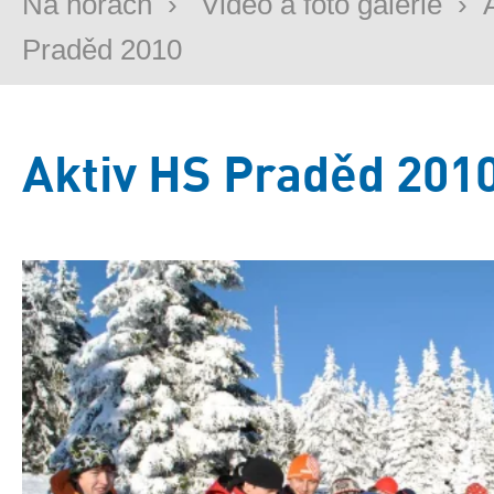
Na horách
›
Video a foto galerie
›
Praděd 2010
Aktiv HS Praděd 201