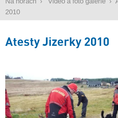
Na horách
›
Video a foto galerie
›
2010
Atesty Jizerky 2010