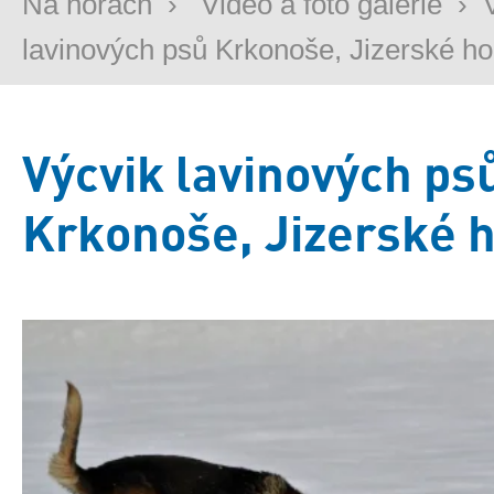
Na horách
›
Video a foto galerie
›
lavinových psů Krkonoše, Jizerské ho
Výcvik lavinových ps
Krkonoše, Jizerské 