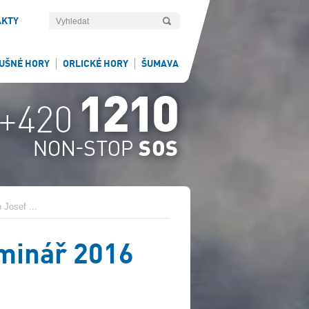
AKTY
UŠNÉ HORY
ORLICKÉ HORY
ŠUMAVA
 Josef ...
eminář 2016