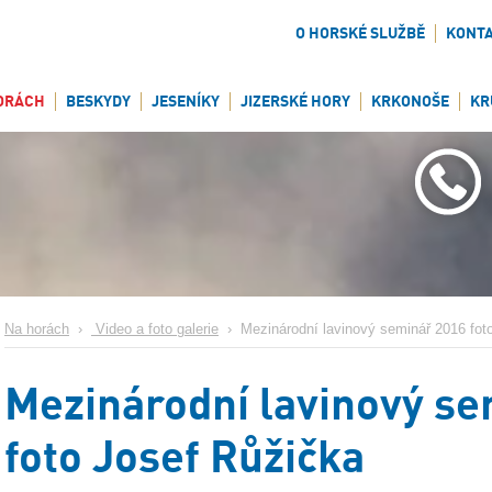
O HORSKÉ SLUŽBĚ
KONT
ORÁCH
BESKYDY
JESENÍKY
JIZERSKÉ HORY
KRKONOŠE
KR
Na horách
›
Video a foto galerie
›
Mezinárodní lavinový seminář 2016 foto
Mezinárodní lavinový s
foto Josef Růžička