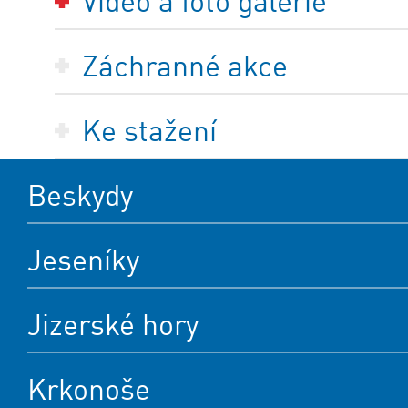
Video a foto galerie
Záchranné akce
Ke stažení
Beskydy
Jeseníky
Jizerské hory
Krkonoše