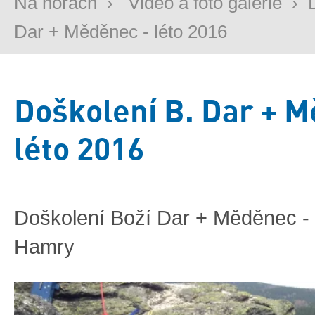
Na horách
›
Video a foto galerie
›
Dar + Měděnec - léto 2016
Doškolení B. Dar + M
léto 2016
Doškolení Boží Dar + Měděnec - 
Hamry