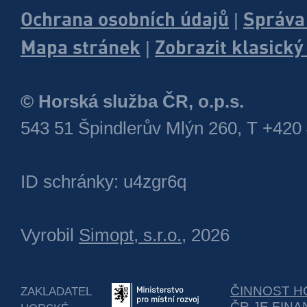
Ochrana osobních údajů
Správa
|
Mapa stránek
Zobrazit klasick
|
© Horská služba ČR, o.p.s.
543 51 Špindlerův Mlýn 260, T +420
ID schránky: u4zgr6q
Vyrobil
Simopt, s.r.o.
, 2026
ČINNOST H
ZAKLADATEL
ČR JE FIN