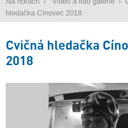
Na horách
›
Video a foto galerie
›
hledačka Cínovec 2018
Cvičná hledačka Cín
2018